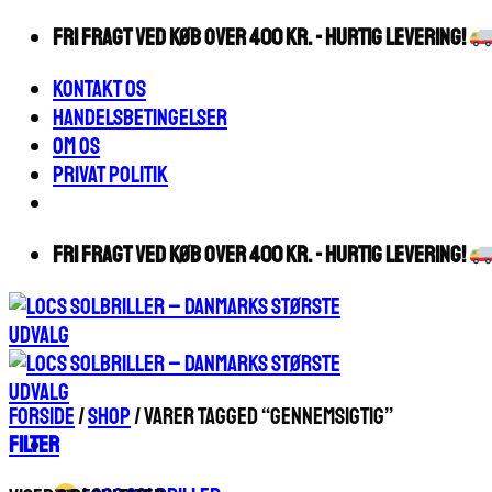
Fortsæt
FRI FRAGT VED KØB OVER 400 KR. - HURTIG LEVERING!
til
Kontakt os
indhold
Handelsbetingelser
Om os
Privat Politik
FRI FRAGT VED KØB OVER 400 KR. - HURTIG LEVERING!
Forside
/
Shop
/
Varer tagged “gennemsigtig”
Filter