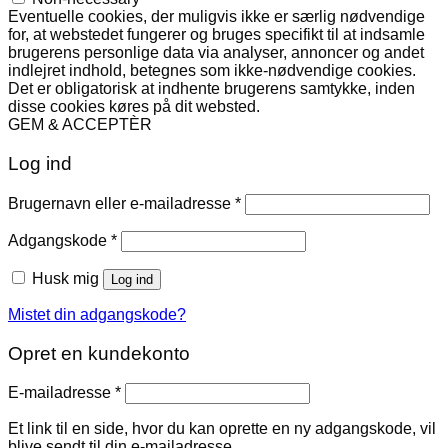
Eventuelle cookies, der muligvis ikke er særlig nødvendige
for, at webstedet fungerer og bruges specifikt til at indsamle
brugerens personlige data via analyser, annoncer og andet
indlejret indhold, betegnes som ikke-nødvendige cookies.
Det er obligatorisk at indhente brugerens samtykke, inden
disse cookies køres på dit websted.
GEM & ACCEPTÈR
Log ind
Påkrævet
Brugernavn eller e-mailadresse
*
Påkrævet
Adgangskode
*
Husk mig
Log ind
Mistet din adgangskode?
Opret en kundekonto
Påkrævet
E-mailadresse
*
Et link til en side, hvor du kan oprette en ny adgangskode, vil
blive sendt til din e-mailadresse.