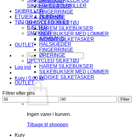
SIKKERHEDSBRILLER OG
ARMBÅND
SIKKERHEDSOLBRILLER
HALSKÆDER
SKIBRILLER
FINGERRINGE
ETUIER & TILBEHØR
ØRERINGE
TØJ OG ACCESSORIES
UPCYCLED SILKETØJ
BÆLTER
HAREM SILKEBUKSER
SMYKKER
SILKEBUKSER MED LOMMER
ARMBÅND
INDISKE SILKETASKER
HALSKÆDER
OUTLET
FINGERRINGE
Søg
ØRERINGE
efter:
UPCYCLED SILKETØJ
HAREM SILKEBUKSER
Log ind
SILKEBUKSER MED LOMMER
INDISKE SILKETASKER
Kurv /
0.00
kr.
OUTLET
Filtrer efter pris
Mindste
Højeste
Filter
pris
pris
Ingen varer i kurven.
Tilbage til shoppen
Kurv