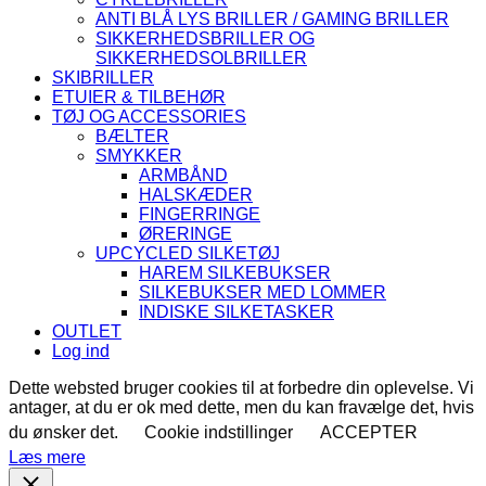
ANTI BLÅ LYS BRILLER / GAMING BRILLER
SIKKERHEDSBRILLER OG
SIKKERHEDSOLBRILLER
SKIBRILLER
ETUIER & TILBEHØR
TØJ OG ACCESSORIES
BÆLTER
SMYKKER
ARMBÅND
HALSKÆDER
FINGERRINGE
ØRERINGE
UPCYCLED SILKETØJ
HAREM SILKEBUKSER
SILKEBUKSER MED LOMMER
INDISKE SILKETASKER
OUTLET
Log ind
Dette websted bruger cookies til at forbedre din oplevelse. Vi
antager, at du er ok med dette, men du kan fravælge det, hvis
du ønsker det.
Cookie indstillinger
ACCEPTER
Læs mere