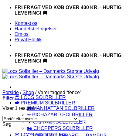
Fortsæt
FRI FRAGT VED KØB OVER 400 KR. - HURTIG
til
LEVERING! 🚚
indhold
Kontakt os
Handelsbetingelser
Om os
Privat Politik
FRI FRAGT VED KØB OVER 400 KR. - HURTIG
LEVERING! 🚚
Forside
/
Shop
/
Varer tagged “fence”
😎 LOCS SOLBRILLER
Filter
👑 PREMIUM SOLBRILLER
Viser 1 resultat
🌆 MANHATTAN SOLBRILLER
☣️ BIOHAZARD SOLBRILLER
🌴 CAPRAIA SOLBRILLER
Søg
🏍️ CHOPPERS SOLBRILLER
😎 LOCS SOLBRILLER
🍃 HANDOUT APPAREL – BAMBUS