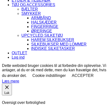
ETUIER & TILBEHØR
TØJ OG ACCESSORIES
BÆLTER
SMYKKER
ARMBÅND
HALSKÆDER
FINGERRINGE
ØRERINGE
UPCYCLED SILKETØJ
HAREM SILKEBUKSER
SILKEBUKSER MED LOMMER
INDISKE SILKETASKER
OUTLET
Log ind
Dette websted bruger cookies til at forbedre din oplevelse. Vi
antager, at du er ok med dette, men du kan fravælge det, hvis
du ønsker det.
Cookie indstillinger
ACCEPTER
Læs mere
Luk
Oversigt over fortrolighed