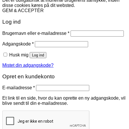
Det er obligatorisk at indhente brugerens samtykke, inden
disse cookies køres på dit websted.
GEM & ACCEPTÈR
Log ind
Påkrævet
Brugernavn eller e-mailadresse
*
Påkrævet
Adgangskode
*
Husk mig
Log ind
Mistet din adgangskode?
Opret en kundekonto
Påkrævet
E-mailadresse
*
Et link til en side, hvor du kan oprette en ny adgangskode, vil
blive sendt til din e-mailadresse.