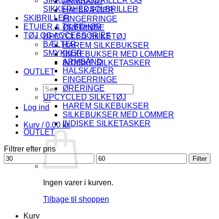
SIKKERHEDSBRILLER OG
ARMBÅND
SIKKERHEDSOLBRILLER
HALSKÆDER
SKIBRILLER
FINGERRINGE
ETUIER & TILBEHØR
ØRERINGE
TØJ OG ACCESSORIES
UPCYCLED SILKETØJ
BÆLTER
HAREM SILKEBUKSER
SMYKKER
SILKEBUKSER MED LOMMER
ARMBÅND
INDISKE SILKETASKER
HALSKÆDER
OUTLET
FINGERRINGE
Søg
ØRERINGE
efter:
UPCYCLED SILKETØJ
HAREM SILKEBUKSER
Log ind
SILKEBUKSER MED LOMMER
INDISKE SILKETASKER
Kurv /
0.00
kr.
OUTLET
Filtrer efter pris
Mindste
Højeste
Filter
pris
pris
Ingen varer i kurven.
Tilbage til shoppen
Kurv