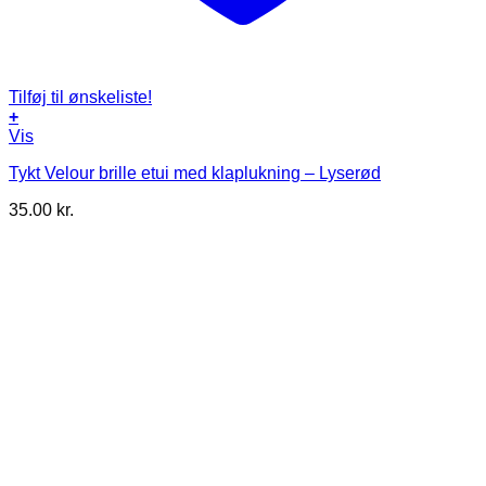
Tilføj til ønskeliste!
+
Vis
Tykt Velour brille etui med klaplukning – Lyserød
35.00
kr.