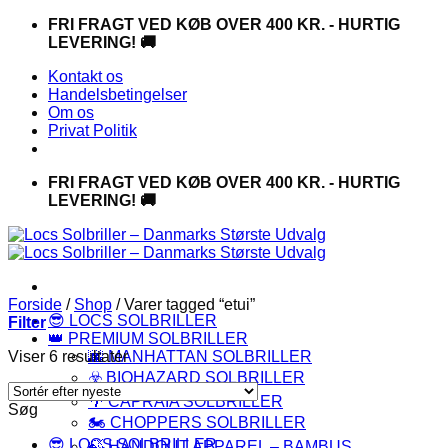
Fortsæt
FRI FRAGT VED KØB OVER 400 KR. - HURTIG
til
LEVERING! 🚚
indhold
Kontakt os
Handelsbetingelser
Om os
Privat Politik
FRI FRAGT VED KØB OVER 400 KR. - HURTIG
LEVERING! 🚚
Forside
/
Shop
/
Varer tagged “etui”
😎 LOCS SOLBRILLER
Filter
👑 PREMIUM SOLBRILLER
Sorteret
Viser 6 resultater
🌆 MANHATTAN SOLBRILLER
efter
☣️ BIOHAZARD SOLBRILLER
seneste
🌴 CAPRAIA SOLBRILLER
Søg
🏍️ CHOPPERS SOLBRILLER
😎 LOCS SOLBRILLER
🍃 HANDOUT APPAREL – BAMBUS