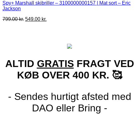
Spy+ Marshall skibriller – 3100000000157 | Mat sort – Eric
Jackson
Den
Den
799.00
kr.
549.00
kr.
oprindelige
aktuelle
pris
pris
var:
er:
799.00 kr..
549.00 kr..
ALTID
GRATIS
FRAGT VED
KØB OVER 400 KR. 🥰
- Sendes hurtigt afsted med
DAO eller Bring -