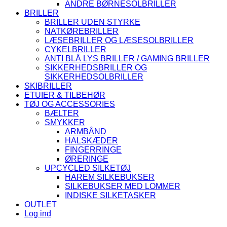
ANDRE BØRNESOLBRILLER
BRILLER
BRILLER UDEN STYRKE
NATKØREBRILLER
LÆSEBRILLER OG LÆSESOLBRILLER
CYKELBRILLER
ANTI BLÅ LYS BRILLER / GAMING BRILLER
SIKKERHEDSBRILLER OG
SIKKERHEDSOLBRILLER
SKIBRILLER
ETUIER & TILBEHØR
TØJ OG ACCESSORIES
BÆLTER
SMYKKER
ARMBÅND
HALSKÆDER
FINGERRINGE
ØRERINGE
UPCYCLED SILKETØJ
HAREM SILKEBUKSER
SILKEBUKSER MED LOMMER
INDISKE SILKETASKER
OUTLET
Log ind