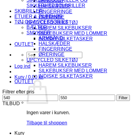
SIKKERHEDSBRILLER OG
ARMBÅND
SIKKERHEDSOLBRILLER
HALSKÆDER
SKIBRILLER
FINGERRINGE
ETUIER & TILBEHØR
ØRERINGE
TØJ OG ACCESSORIES
UPCYCLED SILKETØJ
BÆLTER
HAREM SILKEBUKSER
SMYKKER
SILKEBUKSER MED LOMMER
ARMBÅND
INDISKE SILKETASKER
HALSKÆDER
OUTLET
FINGERRINGE
Søg
ØRERINGE
efter:
UPCYCLED SILKETØJ
HAREM SILKEBUKSER
Log ind
SILKEBUKSER MED LOMMER
INDISKE SILKETASKER
Kurv /
0.00
kr.
OUTLET
Filtrer efter pris
Mindste
Højeste
Filter
pris
pris
TILBUD
Ingen varer i kurven.
Tilbage til shoppen
Kurv