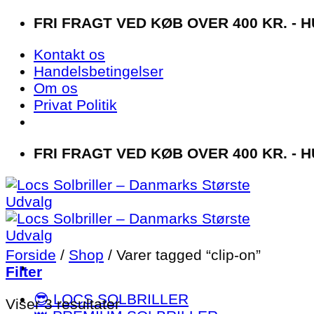
Fortsæt
FRI FRAGT VED KØB OVER 400 KR. - H
til
Kontakt os
indhold
Handelsbetingelser
Om os
Privat Politik
FRI FRAGT VED KØB OVER 400 KR. - H
Forside
/
Shop
/
Varer tagged “clip-on”
Filter
😎 LOCS SOLBRILLER
Sorteret
Viser 3 resultater