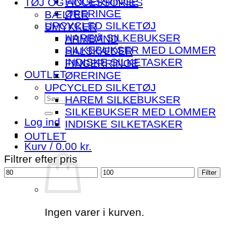
FINGERRINGE
TØJ OG ACCESSORIES
ØRERINGE
BÆLTER
UPCYCLED SILKETØJ
SMYKKER
HAREM SILKEBUKSER
ARMBÅND
SILKEBUKSER MED LOMMER
HALSKÆDER
INDISKE SILKETASKER
FINGERRINGE
OUTLET
ØRERINGE
UPCYCLED SILKETØJ
Søg
HAREM SILKEBUKSER
efter:
SILKEBUKSER MED LOMMER
Log ind
INDISKE SILKETASKER
OUTLET
Kurv /
0.00
kr.
Filtrer efter pris
Mindste
Højeste
Filter
pris
pris
Ingen varer i kurven.