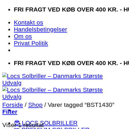
Fortsæt
FRI FRAGT VED KØB OVER 400 KR. - H
til
Kontakt os
indhold
Handelsbetingelser
Om os
Privat Politik
FRI FRAGT VED KØB OVER 400 KR. - H
Forside
/
Shop
/
Varer tagged “BST1430”
Filter
😎 LOCS SOLBRILLER
Viser 1 resultat