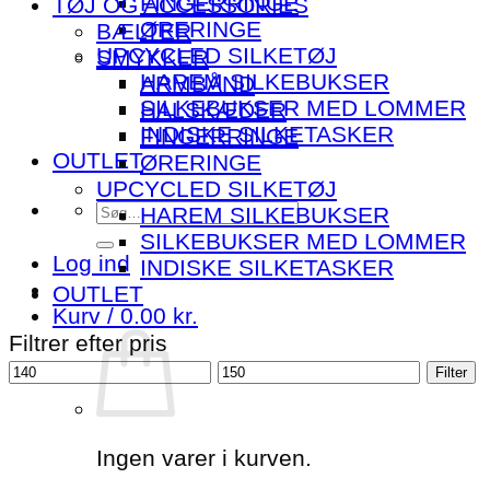
FINGERRINGE
TØJ OG ACCESSORIES
ØRERINGE
BÆLTER
UPCYCLED SILKETØJ
SMYKKER
HAREM SILKEBUKSER
ARMBÅND
SILKEBUKSER MED LOMMER
HALSKÆDER
INDISKE SILKETASKER
FINGERRINGE
OUTLET
ØRERINGE
UPCYCLED SILKETØJ
Søg
HAREM SILKEBUKSER
efter:
SILKEBUKSER MED LOMMER
Log ind
INDISKE SILKETASKER
OUTLET
Kurv /
0.00
kr.
Filtrer efter pris
Mindste
Højeste
Filter
pris
pris
Ingen varer i kurven.