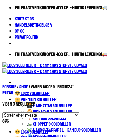
Fortsæt
FRI FRAGT VED KØB OVER 400 KR. - HURTIG LEVERING!
til
Kontakt os
indhold
Handelsbetingelser
Om os
Privat Politik
FRI FRAGT VED KØB OVER 400 KR. - HURTIG LEVERING!
Forside
/
Shop
/
Varer tagged “BN011924”
Filter
LOCS SOLBRILLER
PREMIUM SOLBRILLER
Sorteret
Viser 3 resultater
MANHATTAN SOLBRILLER
efter
BIOHAZARD SOLBRILLER
seneste
CAPRAIA SOLBRILLER
Søg
CHOPPERS SOLBRILLER
HANDOUT APPAREL – BAMBUS SOLBRILLER
LOCS SOLBRILLER
GISELLE SOLBRILLER