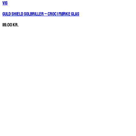
Vis
Guld Shield solbriller – Croc | Mørke glas
119.00
kr.