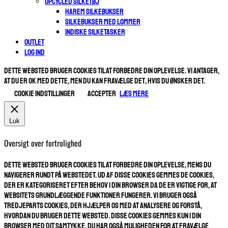
UPCYCLED SILKETØJ
HAREM SILKEBUKSER
SILKEBUKSER MED LOMMER
INDISKE SILKETASKER
OUTLET
Log ind
Dette websted bruger cookies til at forbedre din oplevelse. Vi antager,
at du er ok med dette, men du kan fravælge det, hvis du ønsker det.
Cookie indstillinger
ACCEPTER
Læs mere
Luk
Oversigt over fortrolighed
Dette websted bruger cookies til at forbedre din oplevelse, mens du
navigerer rundt på webstedet. Ud af disse cookies gemmes de cookies,
der er kategoriseret efter behov i din browser da de er vigtige for, at
websitets grundlæggende funktioner fungerer. Vi bruger også
tredjeparts cookies, der hjælper os med at analysere og forstå,
hvordan du bruger dette websted. Disse cookies gemmes kun i din
browser med dit samtykke. Du har også muligheden for at fravælge