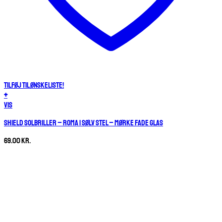
Tilføj til ønskeliste!
+
Vis
Shield solbriller – Roma | Sølv stel – Mørke fade glas
69.00
kr.