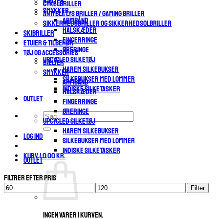
BÆLTER
CYKELBRILLER
SMYKKER
ANTI BLÅ LYS BRILLER / GAMING BRILLER
ARMBÅND
SIKKERHEDSBRILLER OG SIKKERHEDSOLBRILLER
HALSKÆDER
SKIBRILLER
FINGERRINGE
ETUIER & TILBEHØR
ØRERINGE
TØJ OG ACCESSORIES
UPCYCLED SILKETØJ
BÆLTER
HAREM SILKEBUKSER
SMYKKER
SILKEBUKSER MED LOMMER
ARMBÅND
INDISKE SILKETASKER
HALSKÆDER
OUTLET
FINGERRINGE
ØRERINGE
Søg
UPCYCLED SILKETØJ
efter:
HAREM SILKEBUKSER
Log ind
SILKEBUKSER MED LOMMER
INDISKE SILKETASKER
Kurv /
0.00
kr.
OUTLET
Filtrer efter pris
Mindste
Højeste
Filter
pris
pris
Ingen varer i kurven.