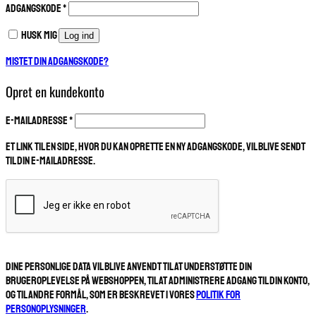
Påkrævet
Adgangskode
*
Husk mig
Log ind
Mistet din adgangskode?
Opret en kundekonto
Påkrævet
E-mailadresse
*
Et link til en side, hvor du kan oprette en ny adgangskode, vil blive sendt
til din e-mailadresse.
Dine personlige data vil blive anvendt til at understøtte din
brugeroplevelse på webshoppen, til at administrere adgang til din konto,
og til andre formål, som er beskrevet i vores
Politik for
personoplysninger
.