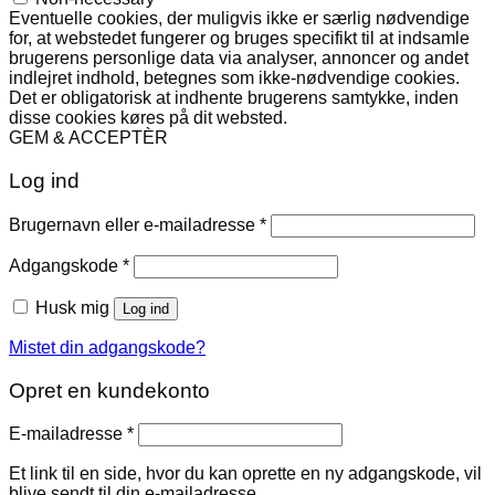
Eventuelle cookies, der muligvis ikke er særlig nødvendige
for, at webstedet fungerer og bruges specifikt til at indsamle
brugerens personlige data via analyser, annoncer og andet
indlejret indhold, betegnes som ikke-nødvendige cookies.
Det er obligatorisk at indhente brugerens samtykke, inden
disse cookies køres på dit websted.
GEM & ACCEPTÈR
Log ind
Påkrævet
Brugernavn eller e-mailadresse
*
Påkrævet
Adgangskode
*
Husk mig
Log ind
Mistet din adgangskode?
Opret en kundekonto
Påkrævet
E-mailadresse
*
Et link til en side, hvor du kan oprette en ny adgangskode, vil
blive sendt til din e-mailadresse.