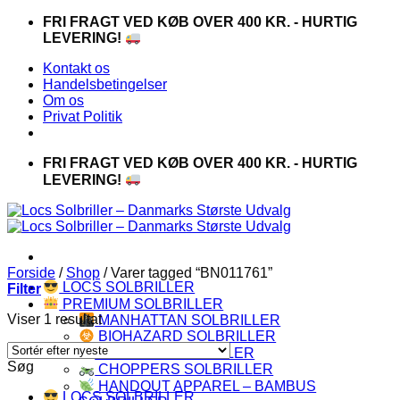
Fortsæt
FRI FRAGT VED KØB OVER 400 KR. - HURTIG
til
LEVERING!
indhold
Kontakt os
Handelsbetingelser
Om os
Privat Politik
FRI FRAGT VED KØB OVER 400 KR. - HURTIG
LEVERING!
Forside
/
Shop
/
Varer tagged “BN011761”
LOCS SOLBRILLER
Filter
PREMIUM SOLBRILLER
Viser 1 resultat
MANHATTAN SOLBRILLER
BIOHAZARD SOLBRILLER
CAPRAIA SOLBRILLER
Søg
CHOPPERS SOLBRILLER
HANDOUT APPAREL – BAMBUS
LOCS SOLBRILLER