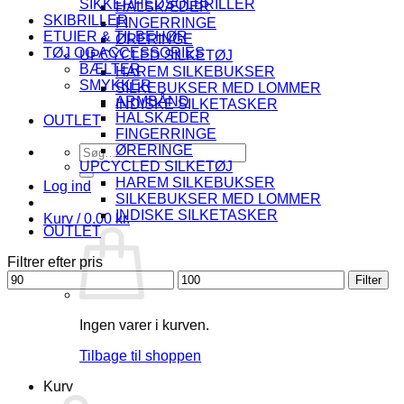
SIKKERHEDSOLBRILLER
HALSKÆDER
SKIBRILLER
FINGERRINGE
ETUIER & TILBEHØR
ØRERINGE
TØJ OG ACCESSORIES
UPCYCLED SILKETØJ
BÆLTER
HAREM SILKEBUKSER
SMYKKER
SILKEBUKSER MED LOMMER
ARMBÅND
INDISKE SILKETASKER
HALSKÆDER
OUTLET
FINGERRINGE
Søg
ØRERINGE
efter:
UPCYCLED SILKETØJ
HAREM SILKEBUKSER
Log ind
SILKEBUKSER MED LOMMER
INDISKE SILKETASKER
Kurv /
0.00
kr.
OUTLET
Filtrer efter pris
Mindste
Højeste
Filter
pris
pris
Ingen varer i kurven.
Tilbage til shoppen
Kurv