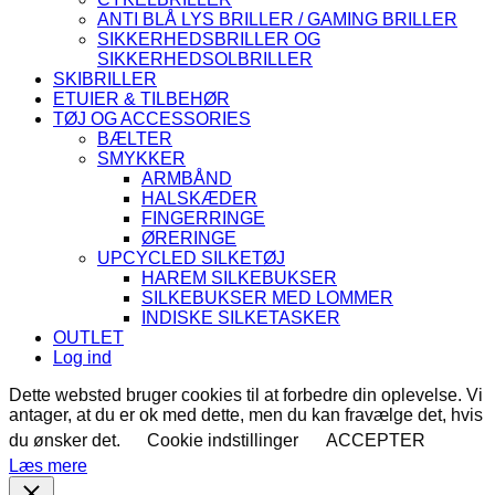
ANTI BLÅ LYS BRILLER / GAMING BRILLER
SIKKERHEDSBRILLER OG
SIKKERHEDSOLBRILLER
SKIBRILLER
ETUIER & TILBEHØR
TØJ OG ACCESSORIES
BÆLTER
SMYKKER
ARMBÅND
HALSKÆDER
FINGERRINGE
ØRERINGE
UPCYCLED SILKETØJ
HAREM SILKEBUKSER
SILKEBUKSER MED LOMMER
INDISKE SILKETASKER
OUTLET
Log ind
Dette websted bruger cookies til at forbedre din oplevelse. Vi
antager, at du er ok med dette, men du kan fravælge det, hvis
du ønsker det.
Cookie indstillinger
ACCEPTER
Læs mere