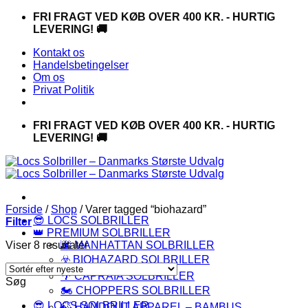
Fortsæt
FRI FRAGT VED KØB OVER 400 KR. - HURTIG
til
LEVERING! 🚚
indhold
Kontakt os
Handelsbetingelser
Om os
Privat Politik
FRI FRAGT VED KØB OVER 400 KR. - HURTIG
LEVERING! 🚚
Forside
/
Shop
/
Varer tagged “biohazard”
😎 LOCS SOLBRILLER
Filter
👑 PREMIUM SOLBRILLER
Sorteret
Viser 8 resultater
🌆 MANHATTAN SOLBRILLER
efter
☣️ BIOHAZARD SOLBRILLER
seneste
🌴 CAPRAIA SOLBRILLER
Søg
🏍️ CHOPPERS SOLBRILLER
😎 LOCS SOLBRILLER
🍃 HANDOUT APPAREL – BAMBUS