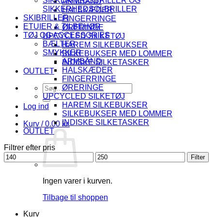
SIKKERHEDSBRILLER OG
ARMBÅND
SIKKERHEDSOLBRILLER
HALSKÆDER
SKIBRILLER
FINGERRINGE
ETUIER & TILBEHØR
ØRERINGE
TØJ OG ACCESSORIES
UPCYCLED SILKETØJ
BÆLTER
HAREM SILKEBUKSER
SMYKKER
SILKEBUKSER MED LOMMER
ARMBÅND
INDISKE SILKETASKER
HALSKÆDER
OUTLET
FINGERRINGE
Søg
ØRERINGE
efter:
UPCYCLED SILKETØJ
HAREM SILKEBUKSER
Log ind
SILKEBUKSER MED LOMMER
INDISKE SILKETASKER
Kurv /
0.00
kr.
OUTLET
Filtrer efter pris
Mindste
Højeste
Filter
pris
pris
Ingen varer i kurven.
Tilbage til shoppen
Kurv