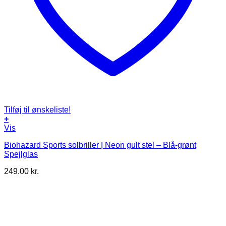
Tilføj til ønskeliste!
+
Vis
Biohazard Sports solbriller | Neon gult stel – Blå-grønt
Spejlglas
249.00
kr.