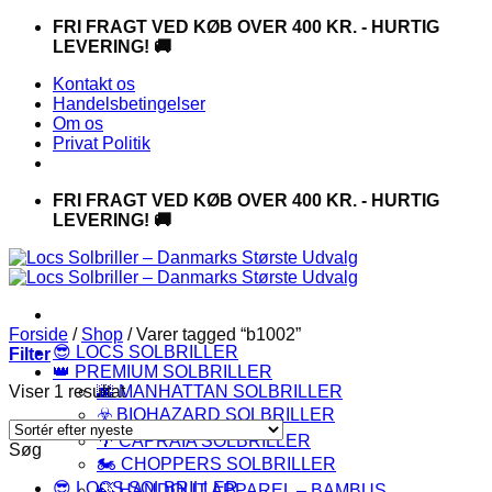
Fortsæt
FRI FRAGT VED KØB OVER 400 KR. - HURTIG
til
LEVERING! 🚚
indhold
Kontakt os
Handelsbetingelser
Om os
Privat Politik
FRI FRAGT VED KØB OVER 400 KR. - HURTIG
LEVERING! 🚚
Forside
/
Shop
/
Varer tagged “b1002”
😎 LOCS SOLBRILLER
Filter
👑 PREMIUM SOLBRILLER
Viser 1 resultat
🌆 MANHATTAN SOLBRILLER
☣️ BIOHAZARD SOLBRILLER
🌴 CAPRAIA SOLBRILLER
Søg
🏍️ CHOPPERS SOLBRILLER
😎 LOCS SOLBRILLER
🍃 HANDOUT APPAREL – BAMBUS