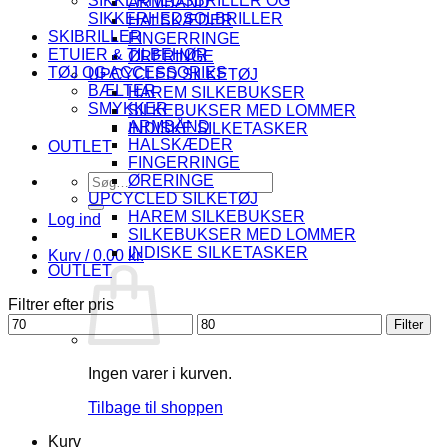
SIKKERHEDSBRILLER OG
ARMBÅND
SIKKERHEDSOLBRILLER
HALSKÆDER
SKIBRILLER
FINGERRINGE
ETUIER & TILBEHØR
ØRERINGE
TØJ OG ACCESSORIES
UPCYCLED SILKETØJ
BÆLTER
HAREM SILKEBUKSER
SMYKKER
SILKEBUKSER MED LOMMER
ARMBÅND
INDISKE SILKETASKER
HALSKÆDER
OUTLET
FINGERRINGE
Søg
ØRERINGE
efter:
UPCYCLED SILKETØJ
HAREM SILKEBUKSER
Log ind
SILKEBUKSER MED LOMMER
INDISKE SILKETASKER
Kurv /
0.00
kr.
OUTLET
Filtrer efter pris
Mindste
Højeste
Filter
pris
pris
Ingen varer i kurven.
Tilbage til shoppen
Kurv