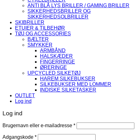
ANTI BLÅ LYS BRILLER / GAMING BRILLER
SIKKERHEDSBRILLER OG
SIKKERHEDSOLBRILLER
SKIBRILLER
ETUIER & TILBEHØR
TØJ OG ACCESSORIES
BÆLTER
SMYKKER
ARMBÅND
HALSKÆDER
FINGERRINGE
ØRERINGE
UPCYCLED SILKETØJ
HAREM SILKEBUKSER
SILKEBUKSER MED LOMMER
INDISKE SILKETASKER
OUTLET
Log ind
Log ind
Påkrævet
Brugernavn eller e-mailadresse
*
Påkrævet
Adgangskode
*