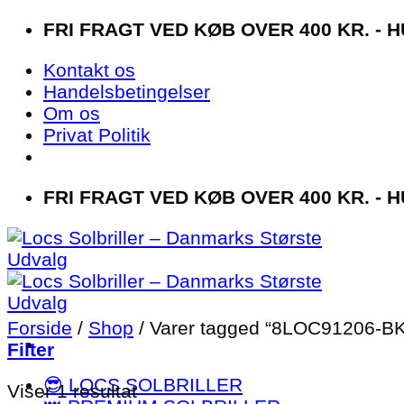
Fortsæt
FRI FRAGT VED KØB OVER 400 KR. - H
til
Kontakt os
indhold
Handelsbetingelser
Om os
Privat Politik
FRI FRAGT VED KØB OVER 400 KR. - H
Forside
/
Shop
/
Varer tagged “8LOC91206-BK
Filter
😎 LOCS SOLBRILLER
Viser 1 resultat