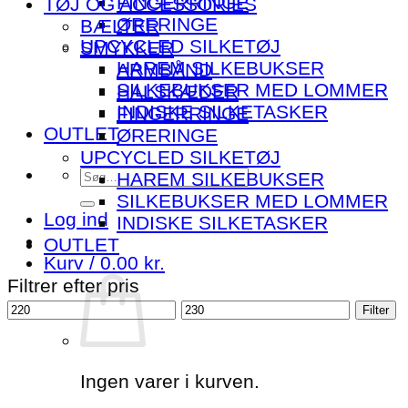
FINGERRINGE
TØJ OG ACCESSORIES
ØRERINGE
BÆLTER
UPCYCLED SILKETØJ
SMYKKER
HAREM SILKEBUKSER
ARMBÅND
SILKEBUKSER MED LOMMER
HALSKÆDER
INDISKE SILKETASKER
FINGERRINGE
OUTLET
ØRERINGE
UPCYCLED SILKETØJ
Søg
HAREM SILKEBUKSER
efter:
SILKEBUKSER MED LOMMER
Log ind
INDISKE SILKETASKER
OUTLET
Kurv /
0.00
kr.
Filtrer efter pris
Mindste
Højeste
Filter
pris
pris
Ingen varer i kurven.