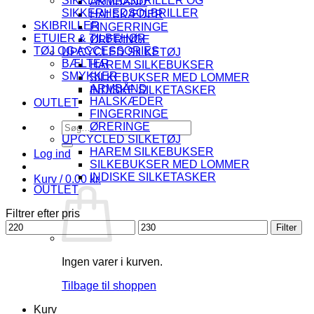
SIKKERHEDSBRILLER OG
ARMBÅND
SIKKERHEDSOLBRILLER
HALSKÆDER
SKIBRILLER
FINGERRINGE
ETUIER & TILBEHØR
ØRERINGE
TØJ OG ACCESSORIES
UPCYCLED SILKETØJ
BÆLTER
HAREM SILKEBUKSER
SMYKKER
SILKEBUKSER MED LOMMER
ARMBÅND
INDISKE SILKETASKER
HALSKÆDER
OUTLET
FINGERRINGE
Søg
ØRERINGE
efter:
UPCYCLED SILKETØJ
HAREM SILKEBUKSER
Log ind
SILKEBUKSER MED LOMMER
INDISKE SILKETASKER
Kurv /
0.00
kr.
OUTLET
Filtrer efter pris
Mindste
Højeste
Filter
pris
pris
Ingen varer i kurven.
Tilbage til shoppen
Kurv