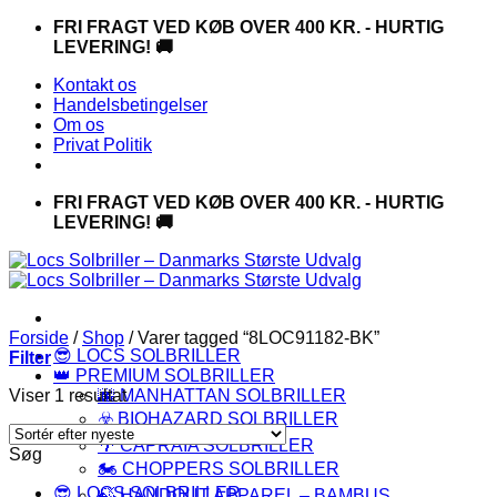
Fortsæt
FRI FRAGT VED KØB OVER 400 KR. - HURTIG
til
LEVERING! 🚚
indhold
Kontakt os
Handelsbetingelser
Om os
Privat Politik
FRI FRAGT VED KØB OVER 400 KR. - HURTIG
LEVERING! 🚚
Forside
/
Shop
/
Varer tagged “8LOC91182-BK”
😎 LOCS SOLBRILLER
Filter
👑 PREMIUM SOLBRILLER
Viser 1 resultat
🌆 MANHATTAN SOLBRILLER
☣️ BIOHAZARD SOLBRILLER
🌴 CAPRAIA SOLBRILLER
Søg
🏍️ CHOPPERS SOLBRILLER
😎 LOCS SOLBRILLER
🍃 HANDOUT APPAREL – BAMBUS