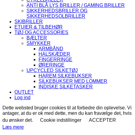
ANTI BLÅ LYS BRILLER / GAMING BRILLER
SIKKERHEDSBRILLER OG
SIKKERHEDSOLBRILLER
SKIBRILLER
ETUIER & TILBEHØR
TØJ OG ACCESSORIES
BÆLTER
SMYKKER
ARMBÅND
HALSKÆDER
FINGERRINGE
ØRERINGE
UPCYCLED SILKETØJ
HAREM SILKEBUKSER
SILKEBUKSER MED LOMMER
INDISKE SILKETASKER
OUTLET
Log ind
Dette websted bruger cookies til at forbedre din oplevelse. Vi
antager, at du er ok med dette, men du kan fravælge det, hvis
du ønsker det.
Cookie indstillinger
ACCEPTER
Læs mere