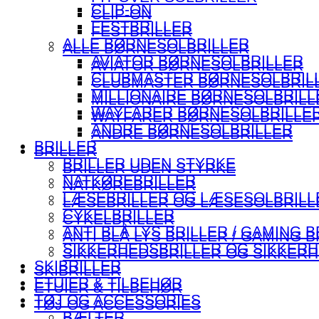
CLIP-ON
CLIP-ON
FESTBRILLER
FESTBRILLER
ALLE BØRNESOLBRILLER
ALLE BØRNESOLBRILLER
AVIATOR BØRNESOLBRILLER
AVIATOR BØRNESOLBRILLER
CLUBMASTER BØRNESOLBRIL
CLUBMASTER BØRNESOLBRIL
MILLIONAIRE BØRNESOLBRILL
MILLIONAIRE BØRNESOLBRILL
WAYFARER BØRNESOLBRILLE
WAYFARER BØRNESOLBRILLE
ANDRE BØRNESOLBRILLER
ANDRE BØRNESOLBRILLER
BRILLER
BRILLER
BRILLER UDEN STYRKE
BRILLER UDEN STYRKE
NATKØREBRILLER
NATKØREBRILLER
LÆSEBRILLER OG LÆSESOLBRILL
LÆSEBRILLER OG LÆSESOLBRILL
CYKELBRILLER
CYKELBRILLER
ANTI BLÅ LYS BRILLER / GAMING B
ANTI BLÅ LYS BRILLER / GAMING B
SIKKERHEDSBRILLER OG SIKKER
SIKKERHEDSBRILLER OG SIKKER
SKIBRILLER
SKIBRILLER
ETUIER & TILBEHØR
ETUIER & TILBEHØR
TØJ OG ACCESSORIES
TØJ OG ACCESSORIES
BÆLTER