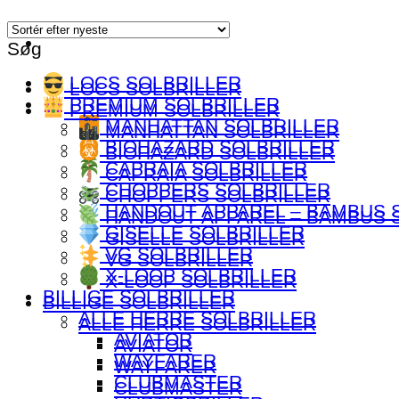
efter
seneste
Søg
LOCS SOLBRILLER
LOCS SOLBRILLER
PREMIUM SOLBRILLER
PREMIUM SOLBRILLER
MANHATTAN SOLBRILLER
MANHATTAN SOLBRILLER
BIOHAZARD SOLBRILLER
BIOHAZARD SOLBRILLER
CAPRAIA SOLBRILLER
CAPRAIA SOLBRILLER
CHOPPERS SOLBRILLER
CHOPPERS SOLBRILLER
HANDOUT APPAREL – BAMBUS 
HANDOUT APPAREL – BAMBUS 
GISELLE SOLBRILLER
GISELLE SOLBRILLER
VG SOLBRILLER
VG SOLBRILLER
X-LOOP SOLBRILLER
X-LOOP SOLBRILLER
BILLIGE SOLBRILLER
BILLIGE SOLBRILLER
ALLE HERRE SOLBRILLER
ALLE HERRE SOLBRILLER
AVIATOR
AVIATOR
WAYFARER
WAYFARER
CLUBMASTER
CLUBMASTER