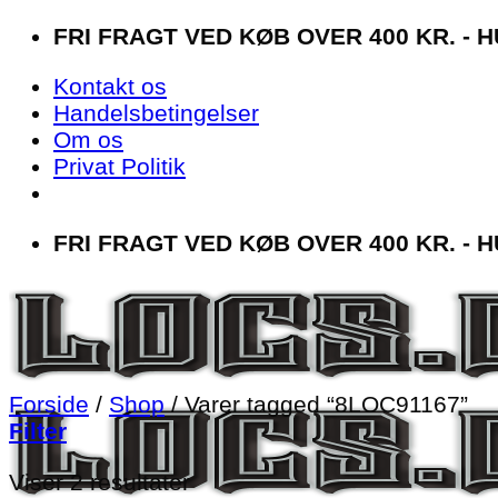
Fortsæt
FRI FRAGT VED KØB OVER 400 KR. - 
til
Kontakt os
indhold
Handelsbetingelser
Om os
Privat Politik
FRI FRAGT VED KØB OVER 400 KR. - 
Forside
/
Shop
/
Varer tagged “8LOC91167”
Filter
Sorteret
Viser 2 resultater