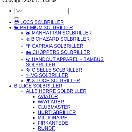
Copyright 2026 © Locs.dk
Søg
efter:
😎 LOCS SOLBRILLER
👑 PREMIUM SOLBRILLER
🌆 MANHATTAN SOLBRILLER
☣️ BIOHAZARD SOLBRILLER
🌴 CAPRAIA SOLBRILLER
🏍️ CHOPPERS SOLBRILLER
🍃 HANDOUT APPAREL – BAMBUS
SOLBRILLER
💎 GISELLE SOLBRILLER
✨ VG SOLBRILLER
🌳 X-LOOP SOLBRILLER
BILLIGE SOLBRILLER
ALLE HERRE SOLBRILLER
AVIATOR
WAYFARER
CLUBMASTER
HURTIGBRILLER
MILLIONAIRE
FIRKANTEDE
RUNDE