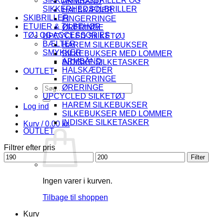
SIKKERHEDSBRILLER OG
ARMBÅND
SIKKERHEDSOLBRILLER
HALSKÆDER
SKIBRILLER
FINGERRINGE
ETUIER & TILBEHØR
ØRERINGE
TØJ OG ACCESSORIES
UPCYCLED SILKETØJ
BÆLTER
HAREM SILKEBUKSER
SMYKKER
SILKEBUKSER MED LOMMER
ARMBÅND
INDISKE SILKETASKER
HALSKÆDER
OUTLET
FINGERRINGE
Søg
ØRERINGE
efter:
UPCYCLED SILKETØJ
HAREM SILKEBUKSER
Log ind
SILKEBUKSER MED LOMMER
INDISKE SILKETASKER
Kurv /
0.00
kr.
OUTLET
Filtrer efter pris
Mindste
Højeste
Filter
pris
pris
Ingen varer i kurven.
Tilbage til shoppen
Kurv