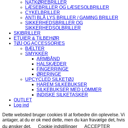
NATKØREBRILLER
LÆSEBRILLER OG LÆSESOLBRILLER
CYKELBRILLER
ANTI BLÅ LYS BRILLER / GAMING BRILLER
SIKKERHEDSBRILLER OG
SIKKERHEDSOLBRILLER
SKIBRILLER
ETUIER & TILBEHØR
TØJ OG ACCESSORIES
BÆLTER
SMYKKER
ARMBÅND
HALSKÆDER
FINGERRINGE
ØRERINGE
UPCYCLED SILKETØJ
HAREM SILKEBUKSER
SILKEBUKSER MED LOMMER
INDISKE SILKETASKER
OUTLET
Log ind
Dette websted bruger cookies til at forbedre din oplevelse. Vi
antager, at du er ok med dette, men du kan fravælge det, hvis
du ønsker det.
Cookie indstillinger
ACCEPTER