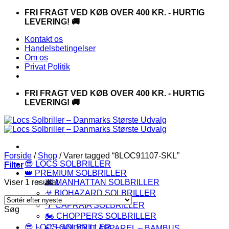
Fortsæt
FRI FRAGT VED KØB OVER 400 KR. - HURTIG
til
LEVERING! 🚚
indhold
Kontakt os
Handelsbetingelser
Om os
Privat Politik
FRI FRAGT VED KØB OVER 400 KR. - HURTIG
LEVERING! 🚚
Forside
/
Shop
/
Varer tagged “8LOC91107-SKL”
😎 LOCS SOLBRILLER
Filter
👑 PREMIUM SOLBRILLER
Viser 1 resultat
🌆 MANHATTAN SOLBRILLER
☣️ BIOHAZARD SOLBRILLER
🌴 CAPRAIA SOLBRILLER
Søg
🏍️ CHOPPERS SOLBRILLER
😎 LOCS SOLBRILLER
🍃 HANDOUT APPAREL – BAMBUS