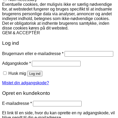
Eventuelle cookies, der muligvis ikke er særlig nødvendige
for, at webstedet fungerer og bruges specifikt til at indsamle
brugerens personlige data via analyser, annoncer og andet
indlejret indhold, betegnes som ikke-nødvendige cookies.
Det er obligatorisk at indhente brugerens samtykke, inden
disse cookies køres på dit websted.
GEM & ACCEPTÈR
Log ind
Påkrævet
Brugernavn eller e-mailadresse
*
Påkrævet
Adgangskode
*
Husk mig
Log ind
Mistet din adgangskode?
Opret en kundekonto
Påkrævet
E-mailadresse
*
Et link til en side, hvor du kan oprette en ny adgangskode, vil
blive sendt til din e-mailadresse.