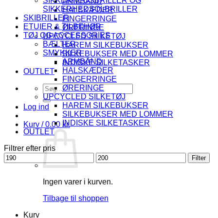
SIKKERHEDSBRILLER OG
ARMBÅND
SIKKERHEDSOLBRILLER
HALSKÆDER
SKIBRILLER
FINGERRINGE
ETUIER & TILBEHØR
ØRERINGE
TØJ OG ACCESSORIES
UPCYCLED SILKETØJ
BÆLTER
HAREM SILKEBUKSER
SMYKKER
SILKEBUKSER MED LOMMER
ARMBÅND
INDISKE SILKETASKER
HALSKÆDER
OUTLET
FINGERRINGE
Søg
ØRERINGE
efter:
UPCYCLED SILKETØJ
HAREM SILKEBUKSER
Log ind
SILKEBUKSER MED LOMMER
INDISKE SILKETASKER
Kurv /
0.00
kr.
OUTLET
Filtrer efter pris
Mindste
Højeste
Filter
pris
pris
Ingen varer i kurven.
Tilbage til shoppen
Kurv