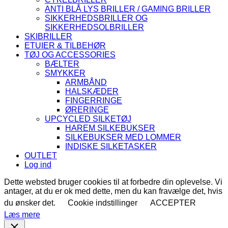
ANTI BLÅ LYS BRILLER / GAMING BRILLER
SIKKERHEDSBRILLER OG
SIKKERHEDSOLBRILLER
SKIBRILLER
ETUIER & TILBEHØR
TØJ OG ACCESSORIES
BÆLTER
SMYKKER
ARMBÅND
HALSKÆDER
FINGERRINGE
ØRERINGE
UPCYCLED SILKETØJ
HAREM SILKEBUKSER
SILKEBUKSER MED LOMMER
INDISKE SILKETASKER
OUTLET
Log ind
Dette websted bruger cookies til at forbedre din oplevelse. Vi
antager, at du er ok med dette, men du kan fravælge det, hvis
du ønsker det.
Cookie indstillinger
ACCEPTER
Læs mere