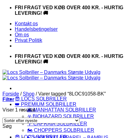
Fortsæt
FRI FRAGT VED KØB OVER 400 KR. - HURTIG
til
LEVERING! 🚚
indhold
Kontakt os
Handelsbetingelser
Om os
Privat Politik
FRI FRAGT VED KØB OVER 400 KR. - HURTIG
LEVERING! 🚚
Forside
/
Shop
/
Varer tagged “8LOC91058-BK”
😎 LOCS SOLBRILLER
Filter
👑 PREMIUM SOLBRILLER
Viser 1 resultat
🌆 MANHATTAN SOLBRILLER
☣️ BIOHAZARD SOLBRILLER
🌴 CAPRAIA SOLBRILLER
Søg
🏍️ CHOPPERS SOLBRILLER
😎 LOCS SOLBRILLER
🍃 HANDOUT APPAREL – BAMBUS