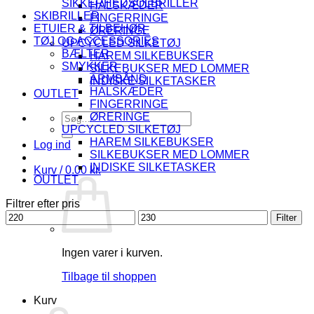
SIKKERHEDSOLBRILLER
HALSKÆDER
SKIBRILLER
FINGERRINGE
ETUIER & TILBEHØR
ØRERINGE
TØJ OG ACCESSORIES
UPCYCLED SILKETØJ
BÆLTER
HAREM SILKEBUKSER
SMYKKER
SILKEBUKSER MED LOMMER
ARMBÅND
INDISKE SILKETASKER
HALSKÆDER
OUTLET
FINGERRINGE
Søg
ØRERINGE
efter:
UPCYCLED SILKETØJ
HAREM SILKEBUKSER
Log ind
SILKEBUKSER MED LOMMER
INDISKE SILKETASKER
Kurv /
0.00
kr.
OUTLET
Filtrer efter pris
Mindste
Højeste
Filter
pris
pris
Ingen varer i kurven.
Tilbage til shoppen
Kurv