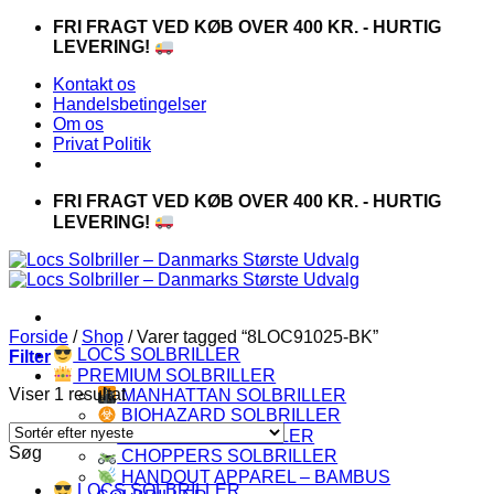
Fortsæt
FRI FRAGT VED KØB OVER 400 KR. - HURTIG
til
LEVERING!
indhold
Kontakt os
Handelsbetingelser
Om os
Privat Politik
FRI FRAGT VED KØB OVER 400 KR. - HURTIG
LEVERING!
Forside
/
Shop
/
Varer tagged “8LOC91025-BK”
LOCS SOLBRILLER
Filter
PREMIUM SOLBRILLER
Viser 1 resultat
MANHATTAN SOLBRILLER
BIOHAZARD SOLBRILLER
CAPRAIA SOLBRILLER
Søg
CHOPPERS SOLBRILLER
HANDOUT APPAREL – BAMBUS
LOCS SOLBRILLER