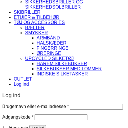
SIKKERHEDSBRILLER OG
SIKKERHEDSOLBRILLER
SKIBRILLER
ETUIER & TILBEHØR
TØJ OG ACCESSORIES
BÆLTER
SMYKKER
ARMBÅND
HALSKÆDER
FINGERRINGE
ØRERINGE
UPCYCLED SILKETØJ
HAREM SILKEBUKSER
SILKEBUKSER MED LOMMER
INDISKE SILKETASKER
OUTLET
Log ind
Log ind
Påkrævet
Brugernavn eller e-mailadresse
*
Påkrævet
Adgangskode
*
Husk mig