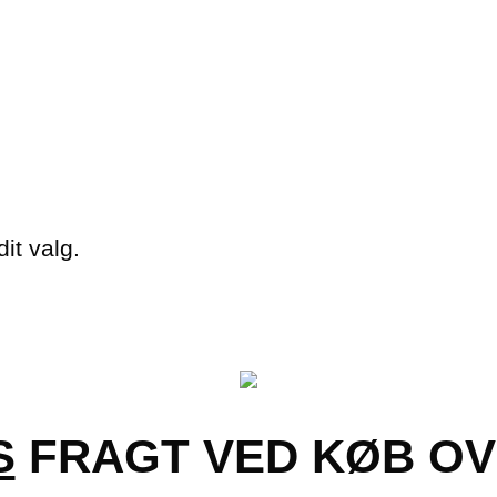
it valg.
S
FRAGT VED KØB OVE