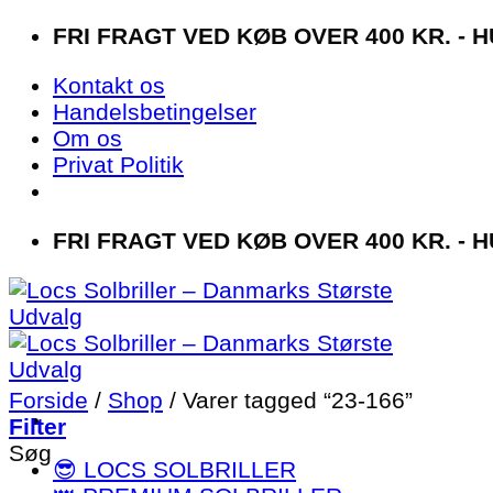
Fortsæt
FRI FRAGT VED KØB OVER 400 KR. - H
til
Kontakt os
indhold
Handelsbetingelser
Om os
Privat Politik
FRI FRAGT VED KØB OVER 400 KR. - H
Forside
/
Shop
/
Varer tagged “23-166”
Filter
Søg
😎 LOCS SOLBRILLER