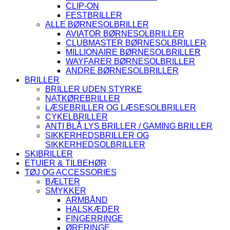
CLIP-ON
FESTBRILLER
ALLE BØRNESOLBRILLER
AVIATOR BØRNESOLBRILLER
CLUBMASTER BØRNESOLBRILLER
MILLIONAIRE BØRNESOLBRILLER
WAYFARER BØRNESOLBRILLER
ANDRE BØRNESOLBRILLER
BRILLER
BRILLER UDEN STYRKE
NATKØREBRILLER
LÆSEBRILLER OG LÆSESOLBRILLER
CYKELBRILLER
ANTI BLÅ LYS BRILLER / GAMING BRILLER
SIKKERHEDSBRILLER OG
SIKKERHEDSOLBRILLER
SKIBRILLER
ETUIER & TILBEHØR
TØJ OG ACCESSORIES
BÆLTER
SMYKKER
ARMBÅND
HALSKÆDER
FINGERRINGE
ØRERINGE