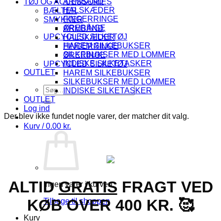
ARMBÅND
TØJ OG ACCESSORIES
HALSKÆDER
BÆLTER
FINGERRINGE
SMYKKER
ØRERINGE
ARMBÅND
UPCYCLED SILKETØJ
HALSKÆDER
HAREM SILKEBUKSER
FINGERRINGE
SILKEBUKSER MED LOMMER
ØRERINGE
INDISKE SILKETASKER
UPCYCLED SILKETØJ
OUTLET
HAREM SILKEBUKSER
SILKEBUKSER MED LOMMER
Søg
INDISKE SILKETASKER
efter:
OUTLET
Log ind
Der blev ikke fundet nogle varer, der matcher dit valg.
Kurv /
0.00
kr.
ALTID
GRATIS
FRAGT VED
Ingen varer i kurven.
KØB OVER 400 KR. 🥰
Tilbage til shoppen
Kurv