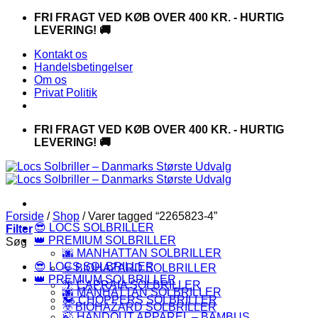
Fortsæt
FRI FRAGT VED KØB OVER 400 KR. - HURTIG
til
LEVERING! 🚚
indhold
Kontakt os
Handelsbetingelser
Om os
Privat Politik
FRI FRAGT VED KØB OVER 400 KR. - HURTIG
LEVERING! 🚚
Forside
/
Shop
/
Varer tagged “2265823-4”
😎 LOCS SOLBRILLER
Filter
👑 PREMIUM SOLBRILLER
Søg
🌆 MANHATTAN SOLBRILLER
😎 LOCS SOLBRILLER
☣️ BIOHAZARD SOLBRILLER
👑 PREMIUM SOLBRILLER
🌴 CAPRAIA SOLBRILLER
🌆 MANHATTAN SOLBRILLER
🏍️ CHOPPERS SOLBRILLER
☣️ BIOHAZARD SOLBRILLER
🍃 HANDOUT APPAREL – BAMBUS