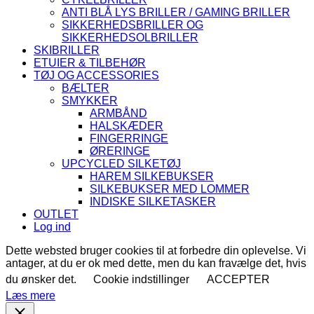
ANTI BLÅ LYS BRILLER / GAMING BRILLER
SIKKERHEDSBRILLER OG
SIKKERHEDSOLBRILLER
SKIBRILLER
ETUIER & TILBEHØR
TØJ OG ACCESSORIES
BÆLTER
SMYKKER
ARMBÅND
HALSKÆDER
FINGERRINGE
ØRERINGE
UPCYCLED SILKETØJ
HAREM SILKEBUKSER
SILKEBUKSER MED LOMMER
INDISKE SILKETASKER
OUTLET
Log ind
Dette websted bruger cookies til at forbedre din oplevelse. Vi
antager, at du er ok med dette, men du kan fravælge det, hvis
du ønsker det.
Cookie indstillinger
ACCEPTER
Læs mere