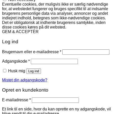
Eventuelle cookies, der muligvis ikke er særlig nødvendige
for, at webstedet fungerer og bruges specifikt til at indsamle
brugerens personlige data via analyser, annoncer og andet
indlejret indhold, betegnes som ikke-nødvendige cookies.
Det er obligatorisk at indhente brugerens samtykke, inden
disse cookies køres på dit websted.
GEM & ACCEPTÈR
Log ind
Påkrævet
Brugernavn eller e-mailadresse
*
Påkrævet
Adgangskode
*
Husk mig
Log ind
Mistet din adgangskode?
Opret en kundekonto
Påkrævet
E-mailadresse
*
Et link til en side, hvor du kan oprette en ny adgangskode, vil
blive sendt til din e-mailadresse.