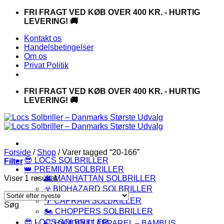
Fortsæt
FRI FRAGT VED KØB OVER 400 KR. - HURTIG
til
LEVERING! 🚚
indhold
Kontakt os
Handelsbetingelser
Om os
Privat Politik
FRI FRAGT VED KØB OVER 400 KR. - HURTIG
LEVERING! 🚚
Forside
/
Shop
/
Varer tagged “20-166”
😎 LOCS SOLBRILLER
Filter
👑 PREMIUM SOLBRILLER
Viser 1 resultat
🌆 MANHATTAN SOLBRILLER
☣️ BIOHAZARD SOLBRILLER
🌴 CAPRAIA SOLBRILLER
Søg
🏍️ CHOPPERS SOLBRILLER
😎 LOCS SOLBRILLER
🍃 HANDOUT APPAREL – BAMBUS