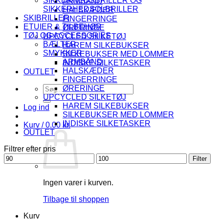
SIKKERHEDSBRILLER OG
ARMBÅND
SIKKERHEDSOLBRILLER
HALSKÆDER
SKIBRILLER
FINGERRINGE
ETUIER & TILBEHØR
ØRERINGE
TØJ OG ACCESSORIES
UPCYCLED SILKETØJ
BÆLTER
HAREM SILKEBUKSER
SMYKKER
SILKEBUKSER MED LOMMER
ARMBÅND
INDISKE SILKETASKER
HALSKÆDER
OUTLET
FINGERRINGE
Søg
ØRERINGE
efter:
UPCYCLED SILKETØJ
HAREM SILKEBUKSER
Log ind
SILKEBUKSER MED LOMMER
INDISKE SILKETASKER
Kurv /
0.00
kr.
OUTLET
Filtrer efter pris
Mindste
Højeste
Filter
pris
pris
Ingen varer i kurven.
Tilbage til shoppen
Kurv