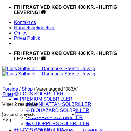
Fortsæt
FRI FRAGT VED KØB OVER 400 KR. - HURTIG
til
LEVERING! 🚚
indhold
Kontakt os
Handelsbetingelser
Om os
Privat Politik
FRI FRAGT VED KØB OVER 400 KR. - HURTIG
LEVERING! 🚚
Forside
/
Shop
/
Varer tagged “083A”
😎 LOCS SOLBRILLER
Filter
👑 PREMIUM SOLBRILLER
Sorteret
Viser 2 resultater
🌆 MANHATTAN SOLBRILLER
efter
☣️ BIOHAZARD SOLBRILLER
seneste
🌴 CAPRAIA SOLBRILLER
Søg
🏍️ CHOPPERS SOLBRILLER
😎 LOCS SOLBRILLER
🍃 HANDOUT APPAREL – BAMBUS