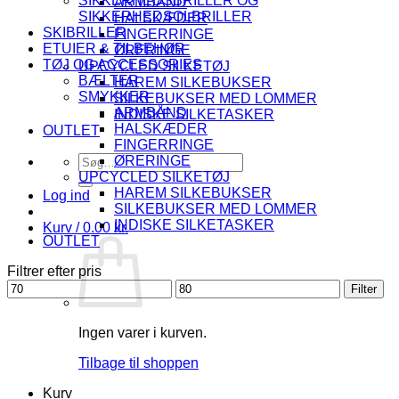
SIKKERHEDSBRILLER OG
ARMBÅND
SIKKERHEDSOLBRILLER
HALSKÆDER
SKIBRILLER
FINGERRINGE
ETUIER & TILBEHØR
ØRERINGE
TØJ OG ACCESSORIES
UPCYCLED SILKETØJ
BÆLTER
HAREM SILKEBUKSER
SMYKKER
SILKEBUKSER MED LOMMER
ARMBÅND
INDISKE SILKETASKER
HALSKÆDER
OUTLET
FINGERRINGE
Søg
ØRERINGE
efter:
UPCYCLED SILKETØJ
HAREM SILKEBUKSER
Log ind
SILKEBUKSER MED LOMMER
INDISKE SILKETASKER
Kurv /
0.00
kr.
OUTLET
Filtrer efter pris
Mindste
Højeste
Filter
pris
pris
Ingen varer i kurven.
Tilbage til shoppen
Kurv