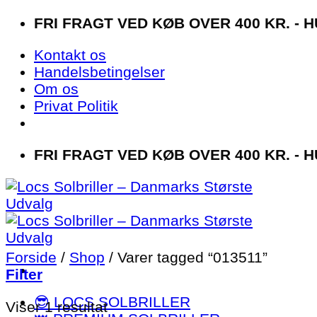
Fortsæt
FRI FRAGT VED KØB OVER 400 KR. - H
til
Kontakt os
indhold
Handelsbetingelser
Om os
Privat Politik
FRI FRAGT VED KØB OVER 400 KR. - H
Forside
/
Shop
/
Varer tagged “013511”
Filter
😎 LOCS SOLBRILLER
Viser 1 resultat