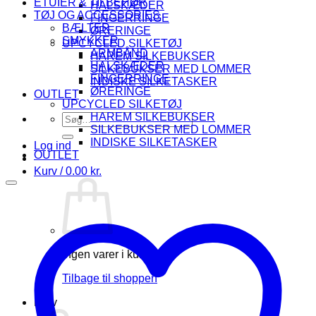
ETUIER & TILBEHØR
HALSKÆDER
TØJ OG ACCESSORIES
FINGERRINGE
BÆLTER
ØRERINGE
SMYKKER
UPCYCLED SILKETØJ
ARMBÅND
HAREM SILKEBUKSER
HALSKÆDER
SILKEBUKSER MED LOMMER
FINGERRINGE
INDISKE SILKETASKER
ØRERINGE
OUTLET
UPCYCLED SILKETØJ
HAREM SILKEBUKSER
Søg
SILKEBUKSER MED LOMMER
efter:
INDISKE SILKETASKER
Log ind
OUTLET
Kurv /
0.00
kr.
Ingen varer i kurven.
Tilbage til shoppen
Kurv