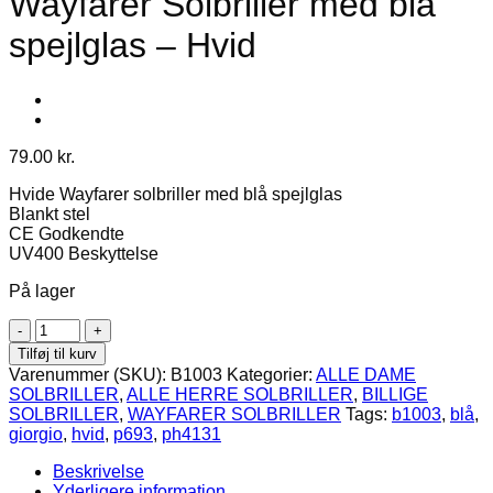
Wayfarer Solbriller med blå
spejlglas – Hvid
79.00
kr.
Hvide Wayfarer solbriller med blå spejlglas
Blankt stel
CE Godkendte
UV400 Beskyttelse
På lager
Wayfarer
Solbriller
Tilføj til kurv
med
Varenummer (SKU):
B1003
Kategorier:
ALLE DAME
blå
SOLBRILLER
,
ALLE HERRE SOLBRILLER
,
BILLIGE
spejlglas
SOLBRILLER
,
WAYFARER SOLBRILLER
Tags:
b1003
,
blå
,
-
giorgio
,
hvid
,
p693
,
ph4131
Hvid
antal
Beskrivelse
Yderligere information