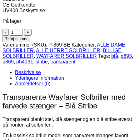
CE Godkendte
UV400 Beskyttelse
På lager
Transparente
Wayfarer
Tilføj til kurv
Solbriller
Varenummer (SKU):
P-869-BE
Kategorier:
ALLE DAME
med
SOLBRILLER
,
ALLE HERRE SOLBRILLER
,
BILLIGE
farvede
SOLBRILLER
,
WAYFARER SOLBRILLER
Tags:
blå
,
p693
,
stænger
p869
,
ph4131
,
stribe
,
transparent
-
Blå
Beskrivelse
Stribe
Yderligere information
antal
Anmeldelser (0)
Transparente Wayfarer Solbriller med
farvede stænger – Blå Stribe
Transparent blankt stel, blå stænger og en blå stribe øverst
på fronten af solbrillen.
En klassisk solbrille model som har været manges favorit