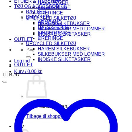
ETUIER & TILBEHØR
HALSKÆDER
TØJ OG ACCESSORIES
FINGERRINGE
BÆLTER
ØRERINGE
SMYKKER
UPCYCLED SILKETØJ
ARMBÅND
HAREM SILKEBUKSER
HALSKÆDER
SILKEBUKSER MED LOMMER
FINGERRINGE
INDISKE SILKETASKER
ØRERINGE
OUTLET
UPCYCLED SILKETØJ
HAREM SILKEBUKSER
Søg
SILKEBUKSER MED LOMMER
efter:
INDISKE SILKETASKER
Log ind
OUTLET
Kurv /
0.00
kr.
TILBUD
Ingen varer i kurven.
Tilbage til shoppen
Kurv