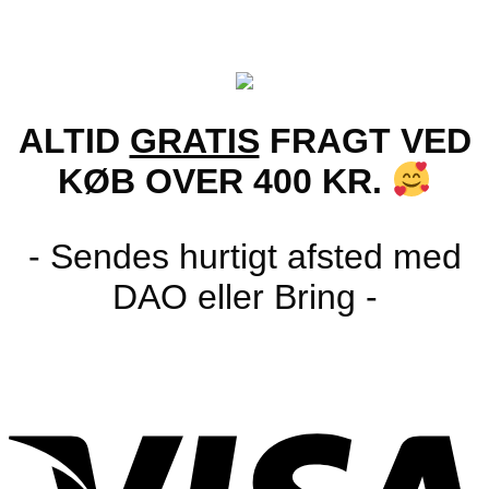
oprindelige
aktuelle
pris
pris
var:
er:
149.00 kr..
129.00 kr..
ALTID
GRATIS
FRAGT VED
KØB OVER 400 KR.
- Sendes hurtigt afsted med
DAO eller Bring -