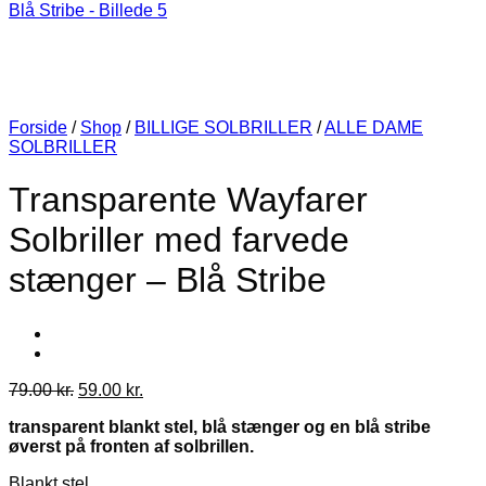
Forside
/
Shop
/
BILLIGE SOLBRILLER
/
ALLE DAME
SOLBRILLER
Transparente Wayfarer
Solbriller med farvede
stænger – Blå Stribe
Den
Den
79.00
kr.
59.00
kr.
oprindelige
aktuelle
transparent blankt stel, blå stænger og en blå stribe
pris
pris
øverst på fronten af solbrillen.
var:
er:
79.00 kr..
59.00 kr..
Blankt stel