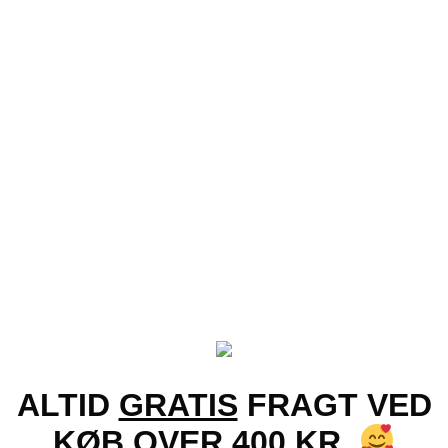
Tilføj til ønskeliste!
+
Vis
Runde John Lennon briller – Lilla glas
99.00
kr.
ALTID
GRATIS
FRAGT VED
KØB OVER 400 KR.