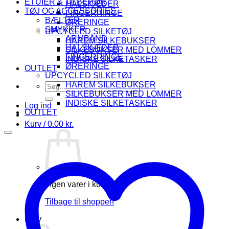
ETUIER & TILBEHØR
HALSKÆDER
TØJ OG ACCESSORIES
FINGERRINGE
BÆLTER
ØRERINGE
SMYKKER
UPCYCLED SILKETØJ
ARMBÅND
HAREM SILKEBUKSER
HALSKÆDER
SILKEBUKSER MED LOMMER
FINGERRINGE
INDISKE SILKETASKER
ØRERINGE
OUTLET
UPCYCLED SILKETØJ
HAREM SILKEBUKSER
Søg
SILKEBUKSER MED LOMMER
efter:
INDISKE SILKETASKER
Log ind
OUTLET
Kurv /
0.00
kr.
Ingen varer i kurven.
Tilbage til shoppen
Kurv