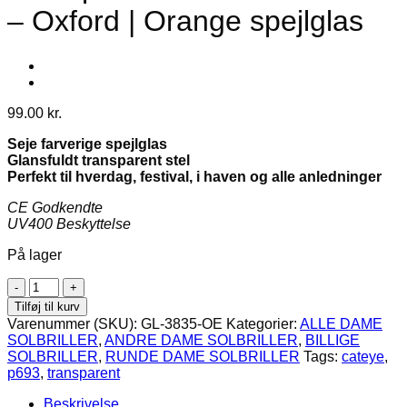
– Oxford | Orange spejlglas
99.00
kr.
Seje farverige spejlglas
Glansfuldt transparent stel
Perfekt til hverdag, festival, i haven og alle anledninger
CE Godkendte
UV400 Beskyttelse
På lager
Transparente
dame
Tilføj til kurv
solbriller
Varenummer (SKU):
GL-3835-OE
Kategorier:
ALLE DAME
-
SOLBRILLER
,
ANDRE DAME SOLBRILLER
,
BILLIGE
Oxford
SOLBRILLER
,
RUNDE DAME SOLBRILLER
Tags:
cateye
,
|
p693
,
transparent
Orange
spejlglas
Beskrivelse