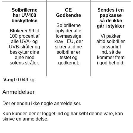
Solbrillerne
CE
Sendes i en
har UV400
Godkendte
papkasse
beskyttelse
så de ikke
Solbrillerne
går i stykker
Blokerer 99 til
opfylder alle
100 procent af
lovmæssige
Vi pakker
alle UVA- og
krav i EU, der
altid solbriller
UVB-stråler og
sikrer at dine
forsvarligt
beskytter dine
solbriller er
ind, så de
øjne mod
testet og
kommer frem
solens stråler.
godkendt.
i god behold.
Vægt
0.049 kg
Anmeldelser
Der er endnu ikke nogle anmeldelser.
Kun kunder, der er logget ind og har købt denne vare, kan
skrive en anmeldelse.