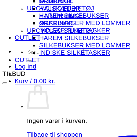
ØRERINGE
ARMBÅND
UPCYCLED SILKETØJ
HALSKÆDER
HAREM SILKEBUKSER
FINGERRINGE
SILKEBUKSER MED LOMMER
ØRERINGE
INDISKE SILKETASKER
UPCYCLED SILKETØJ
OUTLET
HAREM SILKEBUKSER
SILKEBUKSER MED LOMMER
Søg
INDISKE SILKETASKER
efter:
OUTLET
Log ind
TILBUD
Kurv /
0.00
kr.
Ingen varer i kurven.
Tilbage til shoppen