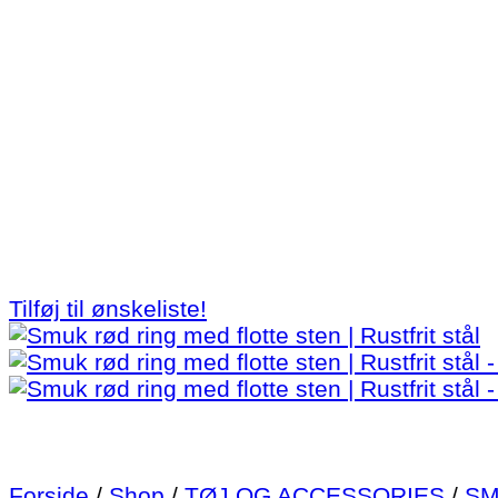
Tilføj til ønskeliste!
Forside
/
Shop
/
TØJ OG ACCESSORIES
/
SM