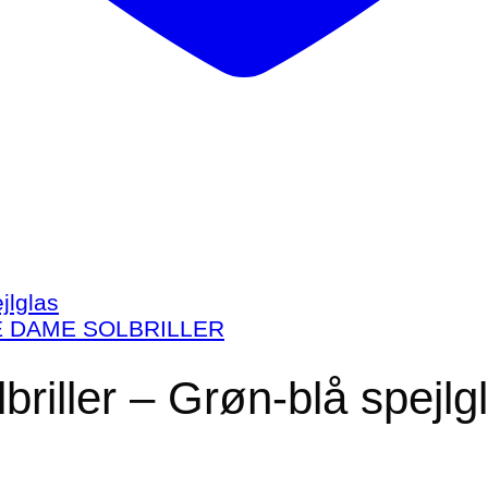
E DAME SOLBRILLER
iller – Grøn-blå spejlg