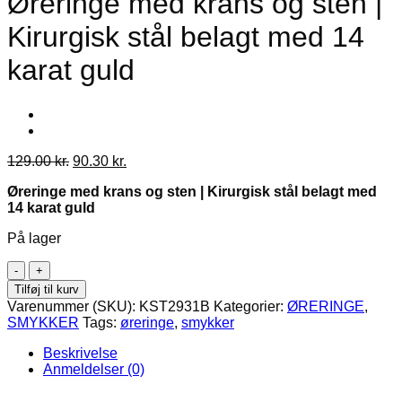
Øreringe med krans og sten |
Kirurgisk stål belagt med 14
karat guld
Den
Den
129.00
kr.
90.30
kr.
oprindelige
aktuelle
Øreringe med krans og sten | Kirurgisk stål belagt med
pris
pris
14 karat guld
var:
er:
129.00 kr..
90.30 kr..
På lager
Øreringe
med
Tilføj til kurv
krans
Varenummer (SKU):
KST2931B
Kategorier:
ØRERINGE
,
og
SMYKKER
Tags:
øreringe
,
smykker
sten
|
Beskrivelse
Kirurgisk
Anmeldelser (0)
stål
belagt