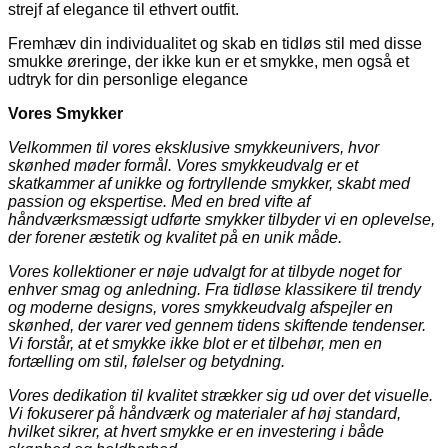
strejf af elegance til ethvert outfit.
Fremhæv din individualitet og skab en tidløs stil med disse
smukke øreringe, der ikke kun er et smykke, men også et
udtryk for din personlige elegance
Vores Smykker
Velkommen til vores eksklusive smykkeunivers, hvor
skønhed møder formål. Vores smykkeudvalg er et
skatkammer af unikke og fortryllende smykker, skabt med
passion og ekspertise. Med en bred vifte af
håndværksmæssigt udførte smykker tilbyder vi en oplevelse,
der forener æstetik og kvalitet på en unik måde.
Vores kollektioner er nøje udvalgt for at tilbyde noget for
enhver smag og anledning. Fra tidløse klassikere til trendy
og moderne designs, vores smykkeudvalg afspejler en
skønhed, der varer ved gennem tidens skiftende tendenser.
Vi forstår, at et smykke ikke blot er et tilbehør, men en
fortælling om stil, følelser og betydning.
Vores dedikation til kvalitet strækker sig ud over det visuelle.
Vi fokuserer på håndværk og materialer af høj standard,
hvilket sikrer, at hvert smykke er en investering i både