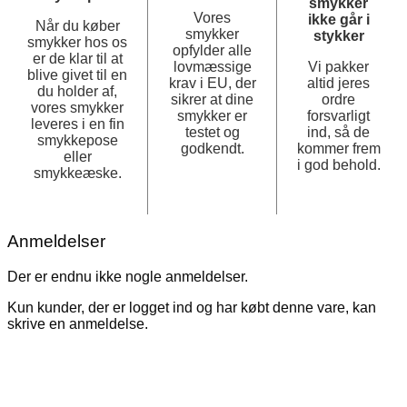
smykker
Vores
ikke går i
Når du køber
smykker
stykker
smykker hos os
opfylder alle
er de klar til at
lovmæssige
Vi pakker
blive givet til en
krav i EU, der
altid jeres
du holder af,
sikrer at dine
ordre
vores smykker
smykker er
forsvarligt
leveres i en fin
testet og
ind, så de
smykkepose
godkendt.
kommer frem
eller
i god behold.
smykkeæske.
Anmeldelser
Der er endnu ikke nogle anmeldelser.
Kun kunder, der er logget ind og har købt denne vare, kan
skrive en anmeldelse.
TILBUD