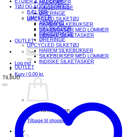
ETUIER & TILBEHØR
HALSKÆDER
TØJ OG ACCESSORIES
FINGERRINGE
BÆLTER
ØRERINGE
SMYKKER
UPCYCLED SILKETØJ
ARMBÅND
HAREM SILKEBUKSER
HALSKÆDER
SILKEBUKSER MED LOMMER
FINGERRINGE
INDISKE SILKETASKER
ØRERINGE
OUTLET
UPCYCLED SILKETØJ
HAREM SILKEBUKSER
Søg
SILKEBUKSER MED LOMMER
efter:
INDISKE SILKETASKER
Log ind
OUTLET
Kurv /
0.00
kr.
TILBUD
Ingen varer i kurven.
Tilbage til shoppen
Kurv