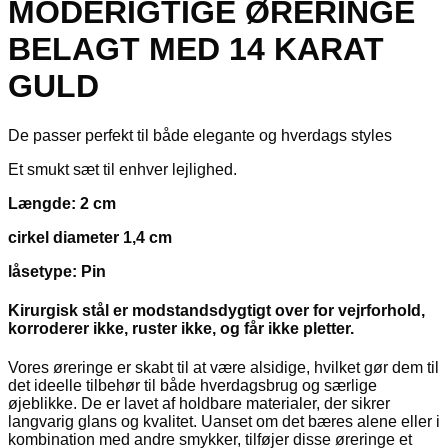
MODERIGTIGE ØRERINGE
med
14
BELAGT MED 14 KARAT
karat
guld
GULD
antal
De passer perfekt til både elegante og hverdags styles
Et smukt sæt til enhver lejlighed.
Længde: 2 cm
cirkel diameter 1,4 cm
låsetype: Pin
Kirurgisk stål er modstandsdygtigt over for vejrforhold,
korroderer ikke, ruster ikke, og får ikke pletter.
Vores øreringe er skabt til at være alsidige, hvilket gør dem til
det ideelle tilbehør til både hverdagsbrug og særlige
øjeblikke. De er lavet af holdbare materialer, der sikrer
langvarig glans og kvalitet. Uanset om det bæres alene eller i
kombination med andre smykker, tilføjer disse øreringe et