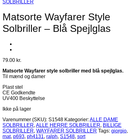
SOLBRILLER
Matsorte Wayfarer Style
Solbriller – Blå Spejlglas
79.00
kr.
Matsorte Wayfarer style solbriller med blå spejlglas.
Til mænd og damer
Plast stel
CE Godkendte
UV400 Beskyttelse
Ikke på lager
Varenummer (SKU):
S1548
Kategorier:
ALLE DAME
SOLBRILLER
,
ALLE HERRE SOLBRILLER
,
BILLIGE
SOLBRILLER
,
WAYFARER SOLBRILLER
Tags:
giorgio
,
mat
,
p693
,
ph4131
,
ralph
,
S1548
,
sort