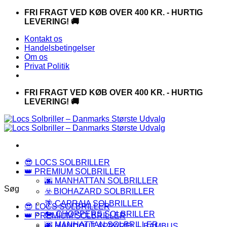
Fortsæt
FRI FRAGT VED KØB OVER 400 KR. - HURTIG
til
LEVERING! 🚚
indhold
Kontakt os
Handelsbetingelser
Om os
Privat Politik
FRI FRAGT VED KØB OVER 400 KR. - HURTIG
LEVERING! 🚚
😎 LOCS SOLBRILLER
👑 PREMIUM SOLBRILLER
🌆 MANHATTAN SOLBRILLER
Søg
☣️ BIOHAZARD SOLBRILLER
🌴 CAPRAIA SOLBRILLER
😎 LOCS SOLBRILLER
🏍️ CHOPPERS SOLBRILLER
👑 PREMIUM SOLBRILLER
🌆 MANHATTAN SOLBRILLER
🍃 HANDOUT APPAREL – BAMBUS