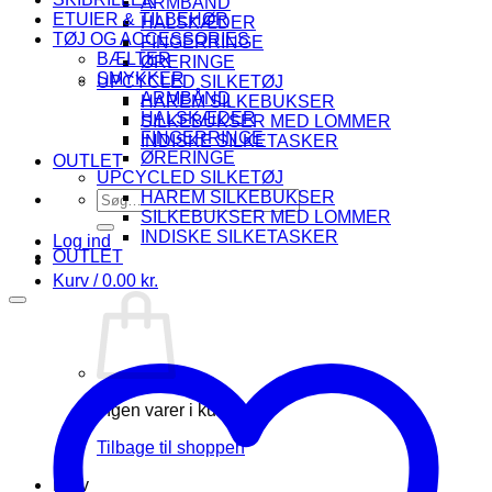
ARMBÅND
ETUIER & TILBEHØR
HALSKÆDER
TØJ OG ACCESSORIES
FINGERRINGE
BÆLTER
ØRERINGE
SMYKKER
UPCYCLED SILKETØJ
ARMBÅND
HAREM SILKEBUKSER
HALSKÆDER
SILKEBUKSER MED LOMMER
FINGERRINGE
INDISKE SILKETASKER
ØRERINGE
OUTLET
UPCYCLED SILKETØJ
Søg
HAREM SILKEBUKSER
efter:
SILKEBUKSER MED LOMMER
INDISKE SILKETASKER
Log ind
OUTLET
Kurv /
0.00
kr.
Ingen varer i kurven.
Tilbage til shoppen
Kurv