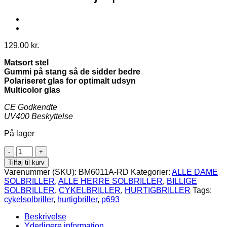
129.00
kr.
Matsort stel
Gummi på stang så de sidder bedre
Polariseret glas for optimalt udsyn
Multicolor glas
CE Godkendte
UV400 Beskyttelse
På lager
Matsorte
hurtigbriller
Tilføj til kurv
/
Varenummer (SKU):
BM6011A-RD
Kategorier:
ALLE DAME
sportssolbriller
SOLBRILLER
,
ALLE HERRE SOLBRILLER
,
BILLIGE
med
SOLBRILLER
,
CYKELBRILLER
,
HURTIGBRILLER
Tags:
rød
cykelsolbriller
,
hurtigbriller
,
p693
kobber
detalje
Beskrivelse
|
Yderligere information