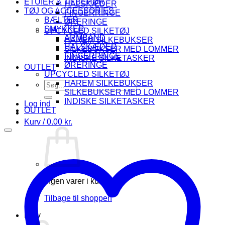
ETUIER & TILBEHØR
HALSKÆDER
TØJ OG ACCESSORIES
FINGERRINGE
BÆLTER
ØRERINGE
SMYKKER
UPCYCLED SILKETØJ
ARMBÅND
HAREM SILKEBUKSER
HALSKÆDER
SILKEBUKSER MED LOMMER
FINGERRINGE
INDISKE SILKETASKER
ØRERINGE
OUTLET
UPCYCLED SILKETØJ
HAREM SILKEBUKSER
Søg
SILKEBUKSER MED LOMMER
efter:
INDISKE SILKETASKER
Log ind
OUTLET
Kurv /
0.00
kr.
Ingen varer i kurven.
Tilbage til shoppen
Kurv