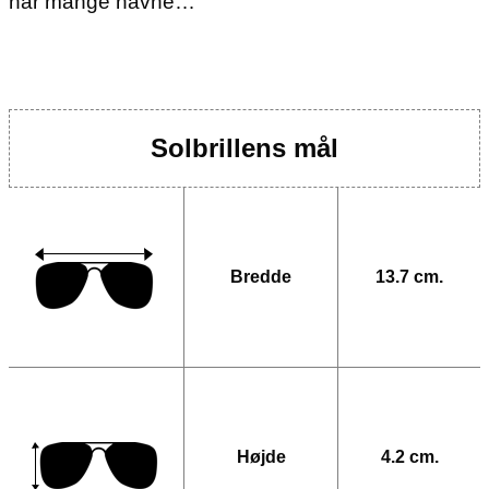
har mange navne…
Solbrillens mål
Bredde
13.7 cm.
Højde
4.2 cm.