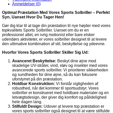
Trentino
Anmeldelser (0)
antal
Optimal Præstation Med Vores Sports Solbriller – Perfekt
Syn, Uanset Hvor Du Tager Hen!
Gør dig klar til at tage din præstation til nye højder med vores
topkvalitets Sports Solbriller. Uanset om du er en
professionel atlet, en ivrig motionist eller bare elsker
udendørs aktiviteter, er vores solbriller designet til at levere
den ultimative kombination af stil, beskyttelse og ydeevne.
Hvorfor Vores Sports Solbriller Skiller Sig Ud:
Avanceret Beskyttelse:
Beskyt dine øjne mod
skadelige UV-stråler, vind, støv og insekter med vores
avancerede sports solbriller. Vi prioriterer sikkerheden
og sundheden for dine øjne, så du kan fokusere
uforstyrret på din præstation.
Holdbar Konstruktion:
Vi forstår vigtigheden af
robusthed, når det kommer til sportsudstyr. Vores
solbriller er konstrueret med holdbare materialer og en
letvægtsdesign, der giver dig komfort og pålidelighed
hele dagen lang.
Stilfuldt Design:
Udover at levere top præstation er
vores sports solbriller også designet til at være stilfulde