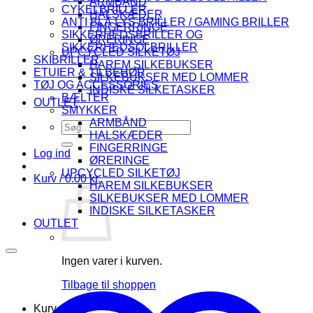
ARMBÅND
CYKELBRILLER
HALSKÆDER
ANTI BLÅ LYS BRILLER / GAMING BRILLER
FINGERRINGE
SIKKERHEDSBRILLER OG
ØRERINGE
SIKKERHEDSOLBRILLER
UPCYCLED SILKETØJ
SKIBRILLER
HAREM SILKEBUKSER
ETUIER & TILBEHØR
SILKEBUKSER MED LOMMER
TØJ OG ACCESSORIES
INDISKE SILKETASKER
BÆLTER
OUTLET
SMYKKER
ARMBÅND
Søg
HALSKÆDER
efter:
FINGERRINGE
Log ind
ØRERINGE
UPCYCLED SILKETØJ
Kurv /
0.00
kr.
HAREM SILKEBUKSER
SILKEBUKSER MED LOMMER
INDISKE SILKETASKER
OUTLET
Ingen varer i kurven.
Tilbage til shoppen
Kurv