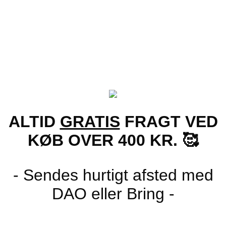
Vis
Brune stripede Fit-Over Solbriller – Comasina |
Brune glas
119.00
kr.
ALTID
GRATIS
FRAGT VED
KØB OVER 400 KR. 🥰
- Sendes hurtigt afsted med
DAO eller Bring -