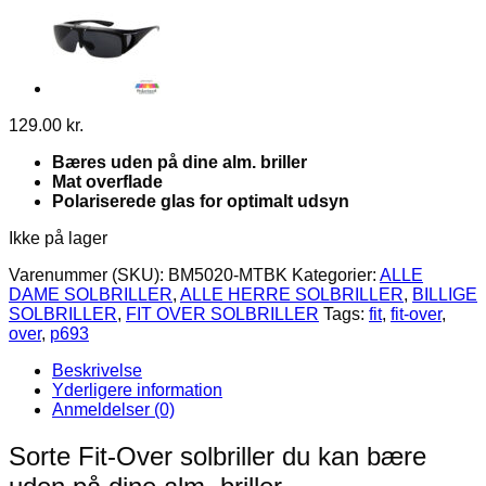
129.00
kr.
Bæres uden på dine alm. briller
Mat overflade
Polariserede glas for optimalt udsyn
Ikke på lager
Varenummer (SKU):
BM5020-MTBK
Kategorier:
ALLE
DAME SOLBRILLER
,
ALLE HERRE SOLBRILLER
,
BILLIGE
SOLBRILLER
,
FIT OVER SOLBRILLER
Tags:
fit
,
fit-over
,
over
,
p693
Beskrivelse
Yderligere information
Anmeldelser (0)
Sorte Fit-Over solbriller du kan bære