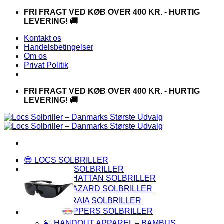
Fortsæt
FRI FRAGT VED KØB OVER 400 KR. - HURTIG
til
LEVERING! 🚚
indhold
Kontakt os
Handelsbetingelser
Om os
Privat Politik
FRI FRAGT VED KØB OVER 400 KR. - HURTIG
LEVERING! 🚚
😎 LOCS SOLBRILLER
👑 PREMIUM SOLBRILLER
🌆 MANHATTAN SOLBRILLER
☣️ BIOHAZARD SOLBRILLER
🌴 CAPRAIA SOLBRILLER
🏍️ CHOPPERS SOLBRILLER
🍃 HANDOUT APPAREL – BAMBUS