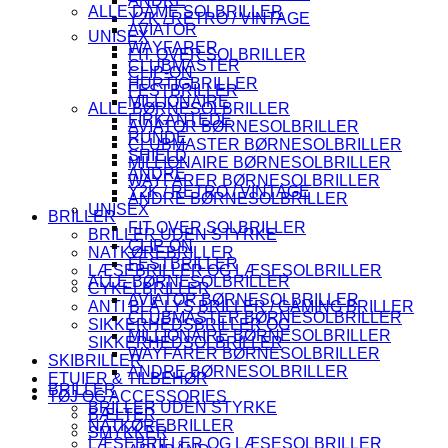
ANDRE
ALLE DAME SOLBRILLER
Y2K / RETRO / VINTAGE
AVIATOR
UNISEX
WAYFARER
FIT OVER SOLBRILLER
CLUBMASTER
CLIP-ON
HURTIGBRILLER
FESTBRILLER
MILLIONAIRE
ALLE BØRNESOLBRILLER
FIRKANTEDE
AVIATOR BØRNESOLBRILLER
RUNDE
CLUBMASTER BØRNESOLBRILLER
SHIELD
MILLIONAIRE BØRNESOLBRILLER
ANDRE
WAYFARER BØRNESOLBRILLER
Y2K / RETRO / VINTAGE
ANDRE BØRNESOLBRILLER
UNISEX
BRILLER
FIT OVER SOLBRILLER
BRILLER UDEN STYRKE
CLIP-ON
NATKØREBRILLER
FESTBRILLER
LÆSEBRILLER OG LÆSESOLBRILLER
ALLE BØRNESOLBRILLER
CYKELBRILLER
AVIATOR BØRNESOLBRILLER
ANTI BLÅ LYS BRILLER / GAMING BRILLER
CLUBMASTER BØRNESOLBRILLER
SIKKERHEDSBRILLER OG
MILLIONAIRE BØRNESOLBRILLER
SIKKERHEDSOLBRILLER
WAYFARER BØRNESOLBRILLER
SKIBRILLER
ANDRE BØRNESOLBRILLER
ETUIER & TILBEHØR
BRILLER
TØJ OG ACCESSORIES
BRILLER UDEN STYRKE
BÆLTER
NATKØREBRILLER
SMYKKER
LÆSEBRILLER OG LÆSESOLBRILLER