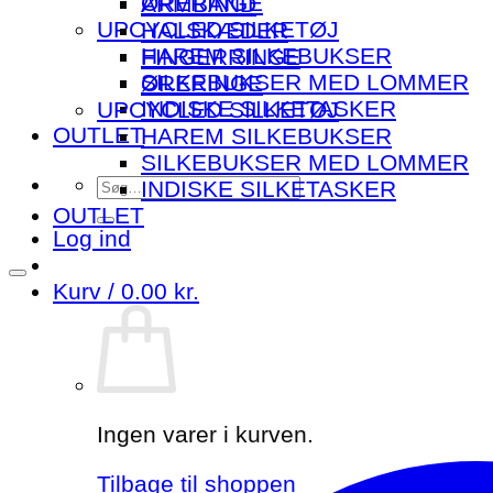
ØRERINGE
ARMBÅND
UPCYCLED SILKETØJ
HALSKÆDER
HAREM SILKEBUKSER
FINGERRINGE
SILKEBUKSER MED LOMMER
ØRERINGE
INDISKE SILKETASKER
UPCYCLED SILKETØJ
OUTLET
HAREM SILKEBUKSER
SILKEBUKSER MED LOMMER
Søg
INDISKE SILKETASKER
efter:
OUTLET
Log ind
Kurv /
0.00
kr.
Ingen varer i kurven.
Tilbage til shoppen