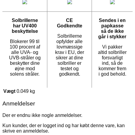
Solbrillerne
CE
Sendes i en
har UV400
Godkendte
papkasse
beskyttelse
så de ikke
Solbrillerne
går i stykker
Blokerer 99 til
opfylder alle
100 procent af
lovmæssige
Vi pakker
alle UVA- og
krav i EU, der
altid solbriller
UVB-stråler og
sikrer at dine
forsvarligt
beskytter dine
solbriller er
ind, så de
øjne mod
testet og
kommer frem
solens stråler.
godkendt.
i god behold.
Vægt
0.049 kg
Anmeldelser
Der er endnu ikke nogle anmeldelser.
Kun kunder, der er logget ind og har købt denne vare, kan
skrive en anmeldelse.