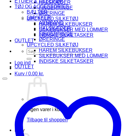
ETUIER & TILBEHØR
HALSKÆDER
TØJ OG ACCESSORIES
FINGERRINGE
BÆLTER
ØRERINGE
SMYKKER
UPCYCLED SILKETØJ
ARMBÅND
HAREM SILKEBUKSER
HALSKÆDER
SILKEBUKSER MED LOMMER
FINGERRINGE
INDISKE SILKETASKER
ØRERINGE
OUTLET
UPCYCLED SILKETØJ
HAREM SILKEBUKSER
Søg
SILKEBUKSER MED LOMMER
efter:
INDISKE SILKETASKER
Log ind
OUTLET
Kurv /
0.00
kr.
Ingen varer i kurven.
Tilbage til shoppen
Kurv