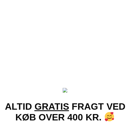
Tilføj til ønskeliste!
+
Vis
Guld Shield solbriller – Croc | Mørke glas
119.00
kr.
ALTID
GRATIS
FRAGT VED
KØB OVER 400 KR.