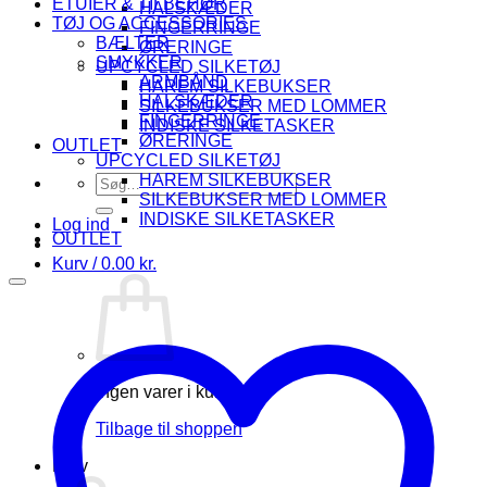
ETUIER & TILBEHØR
HALSKÆDER
TØJ OG ACCESSORIES
FINGERRINGE
BÆLTER
ØRERINGE
SMYKKER
UPCYCLED SILKETØJ
ARMBÅND
HAREM SILKEBUKSER
HALSKÆDER
SILKEBUKSER MED LOMMER
FINGERRINGE
INDISKE SILKETASKER
ØRERINGE
OUTLET
UPCYCLED SILKETØJ
HAREM SILKEBUKSER
Søg
SILKEBUKSER MED LOMMER
efter:
INDISKE SILKETASKER
Log ind
OUTLET
Kurv /
0.00
kr.
Ingen varer i kurven.
Tilbage til shoppen
Kurv