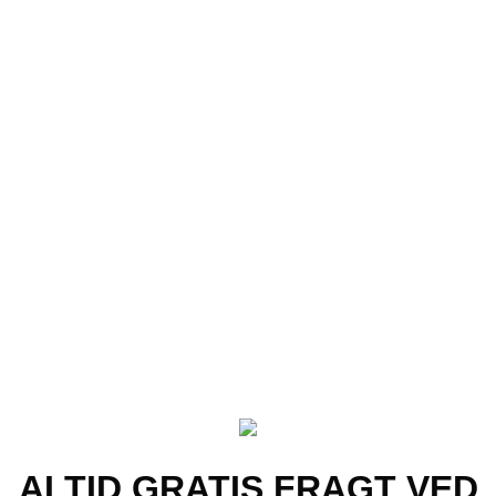
Tilføj til ønskeliste!
+
Vis
Locs Solbriller – Mat Asombroso Mirror | Blå
spejlglas
229.00
kr.
ALTID
GRATIS
FRAGT VED