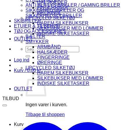
HALSKÆDER
ANTI BLÅ LYS BRILLER / GAMING BRILLER
FINGERRINGE
SIKKERHEDSBRILLER OG
ØRERINGE
SIKKERHEDSOLBRILLER
UPCYCLED SILKETØJ
SKIBRILLER
HAREM SILKEBUKSER
ETUIER & TILBEHØR
SILKEBUKSER MED LOMMER
TØJ OG ACCESSORIES
INDISKE SILKETASKER
BÆLTER
OUTLET
SMYKKER
ARMBÅND
Søg
HALSKÆDER
efter:
FINGERRINGE
Log ind
ØRERINGE
UPCYCLED SILKETØJ
Kurv /
0.00
kr.
HAREM SILKEBUKSER
SILKEBUKSER MED LOMMER
INDISKE SILKETASKER
OUTLET
TILBUD
Ingen varer i kurven.
Tilbage til shoppen
Kurv