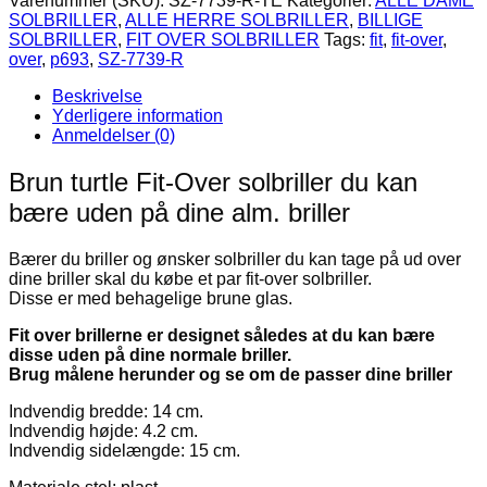
Varenummer (SKU):
SZ-7739-R-TE
Kategorier:
ALLE DAME
Over
SOLBRILLER
,
ALLE HERRE SOLBRILLER
,
BILLIGE
Solbriller
SOLBRILLER
,
FIT OVER SOLBRILLER
Tags:
fit
,
fit-over
,
-
over
,
p693
,
SZ-7739-R
Brune
glas
Beskrivelse
-
Yderligere information
Granada
Anmeldelser (0)
antal
Brun turtle Fit-Over solbriller du kan
bære uden på dine alm. briller
Bærer du briller og ønsker solbriller du kan tage på ud over
dine briller skal du købe et par fit-over solbriller.
Disse er med behagelige brune glas.
Fit over brillerne er designet således at du kan bære
disse uden på dine normale briller.
Brug målene herunder og se om de passer dine briller
Indvendig bredde: 14 cm.
Indvendig højde: 4.2 cm.
Indvendig sidelængde: 15 cm.