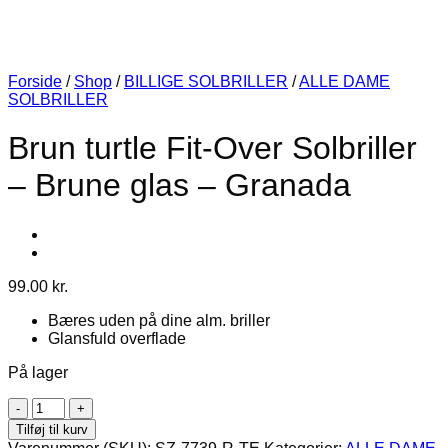
Forside
/
Shop
/
BILLIGE SOLBRILLER
/
ALLE DAME
SOLBRILLER
Brun turtle Fit-Over Solbriller
– Brune glas – Granada
99.00
kr.
Bæres uden på dine alm. briller
Glansfuld overflade
På lager
Brun
turtle
Tilføj til kurv
Fit-