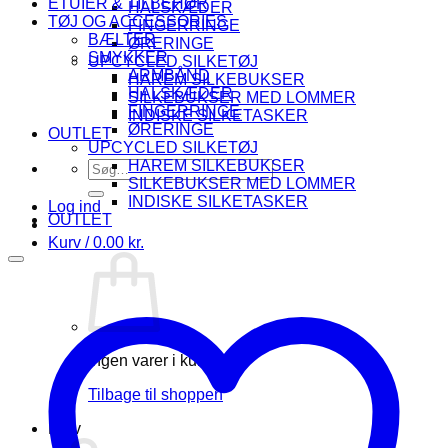
ETUIER & TILBEHØR
HALSKÆDER
TØJ OG ACCESSORIES
FINGERRINGE
BÆLTER
ØRERINGE
SMYKKER
UPCYCLED SILKETØJ
ARMBÅND
HAREM SILKEBUKSER
HALSKÆDER
SILKEBUKSER MED LOMMER
FINGERRINGE
INDISKE SILKETASKER
ØRERINGE
OUTLET
UPCYCLED SILKETØJ
HAREM SILKEBUKSER
Søg
SILKEBUKSER MED LOMMER
efter:
INDISKE SILKETASKER
Log ind
OUTLET
Kurv /
0.00
kr.
Ingen varer i kurven.
Tilbage til shoppen
Kurv