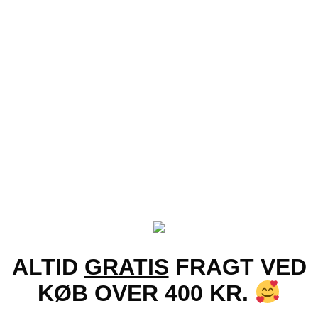
Tilføj til ønskeliste!
+
Vis
Brune stripede Fit-Over Solbriller – Comasina |
Brune glas
119.00
kr.
ALTID
GRATIS
FRAGT VED
KØB OVER 400 KR.