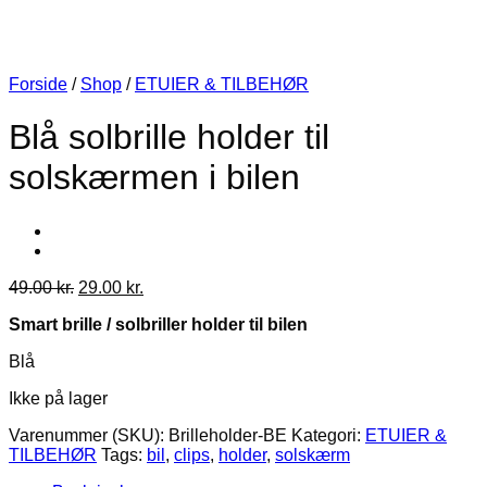
Forside
/
Shop
/
ETUIER & TILBEHØR
Blå solbrille holder til
solskærmen i bilen
Den
Den
49.00
kr.
29.00
kr.
oprindelige
aktuelle
Smart brille / solbriller holder til bilen
pris
pris
var:
er:
Blå
49.00 kr..
29.00 kr..
Ikke på lager
Varenummer (SKU):
Brilleholder-BE
Kategori:
ETUIER &
TILBEHØR
Tags:
bil
,
clips
,
holder
,
solskærm