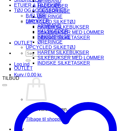
ARMBÅND
ETUIER & TILBEHØR
HALSKÆDER
TØJ OG ACCESSORIES
FINGERRINGE
BÆLTER
ØRERINGE
SMYKKER
UPCYCLED SILKETØJ
ARMBÅND
HAREM SILKEBUKSER
HALSKÆDER
SILKEBUKSER MED LOMMER
FINGERRINGE
INDISKE SILKETASKER
ØRERINGE
OUTLET
UPCYCLED SILKETØJ
Søg
HAREM SILKEBUKSER
efter:
SILKEBUKSER MED LOMMER
INDISKE SILKETASKER
Log ind
OUTLET
Kurv /
0.00
kr.
TILBUD
Ingen varer i kurven.
Tilbage til shoppen
Kurv