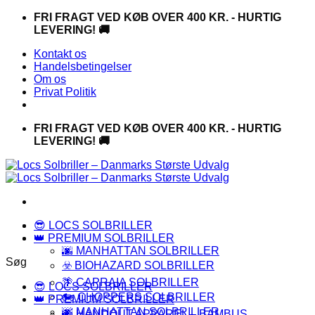
Fortsæt
FRI FRAGT VED KØB OVER 400 KR. - HURTIG
til
LEVERING! 🚚
indhold
Kontakt os
Handelsbetingelser
Om os
Privat Politik
FRI FRAGT VED KØB OVER 400 KR. - HURTIG
LEVERING! 🚚
😎 LOCS SOLBRILLER
👑 PREMIUM SOLBRILLER
🌆 MANHATTAN SOLBRILLER
Søg
☣️ BIOHAZARD SOLBRILLER
🌴 CAPRAIA SOLBRILLER
😎 LOCS SOLBRILLER
🏍️ CHOPPERS SOLBRILLER
👑 PREMIUM SOLBRILLER
🌆 MANHATTAN SOLBRILLER
🍃 HANDOUT APPAREL – BAMBUS