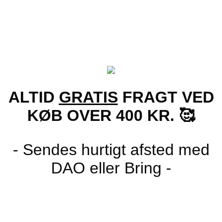
vare
Sports brillesnor | Graphite – 5 Farver
har
flere
59.00
kr.
varianter.
Mulighederne
kan
vælges
på
varesiden
ALTID
GRATIS
FRAGT VED
KØB OVER 400 KR. 🥰
- Sendes hurtigt afsted med
DAO eller Bring -